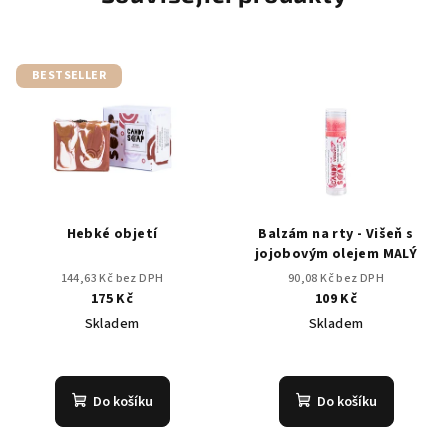
BESTSELLER
Hebké objetí
Balzám na rty - Višeň s
jojobovým olejem MALÝ
144,63 Kč bez DPH
90,08 Kč bez DPH
175 Kč
109 Kč
Skladem
Skladem
Průměrné
Průměrné
hodnocení
hodnocení
produktu
produktu
Do košíku
Do košíku
je
je
4,4
5,0