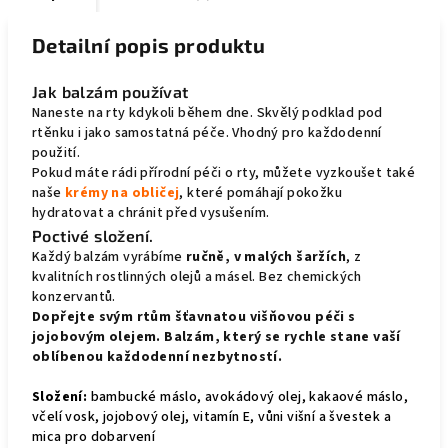
Detailní popis produktu
Jak balzám používat
Naneste na rty kdykoli během dne. Skvělý podklad pod
rtěnku i jako samostatná péče. Vhodný pro každodenní
použití.
Pokud máte rádi přírodní péči o rty, můžete vyzkoušet také
naše
krémy na obličej
, které pomáhají pokožku
hydratovat a chránit před vysušením.
Poctivé složení.
Každý balzám vyrábíme
ručně, v malých šaržích
, z
kvalitních rostlinných olejů a másel. Bez chemických
konzervantů.
Dopřejte svým rtům šťavnatou višňovou péči s
jojobovým olejem. Balzám, který se rychle stane vaší
oblíbenou každodenní nezbytností.
Složení:
bambucké máslo, avokádový olej, kakaové máslo,
včelí vosk, jojobový olej, vitamín E, vůni višní a švestek a
mica pro dobarvení