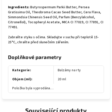
Ingredients:
Butyrospermum Parkii Butter, Persea
Gratissima Oil, Theobroma Cacao Seed Butter, Cera Flava,
Simmondsia Chinensis Seed Oil, Parfum (Benzylalcohol,
Citronellol), Tocopheryl Acetate, MICA CI 77019, CI 77891, CI
77491.
Zabraňte styku s očima. Skladujte v suchu při teplotě 15-
25°C, chraňte před slunečním zářením.
Doplňkové parametry
Kategorie
:
Balzámy na rty
Objem (ml)
:
20 ml
Položka byla vyprodána…
Související produkty