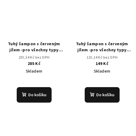
hvězdiček.
Tuhý šampon s červeným
Tuhý šampon s červeným
jílem -pro všechny typy
jílem -pro všechny typy
vlasů, suchou pokožku
vlasů, suchou pokožku -
235,54 Kč bez DPH
123,14 Kč bez DPH
CESTOVNÍ
285 Kč
149 Kč
Skladem
Skladem
Průměrné
hodnocení
produktu
Do košíku
Do košíku
je
5,0
z
5
hvězdiček.