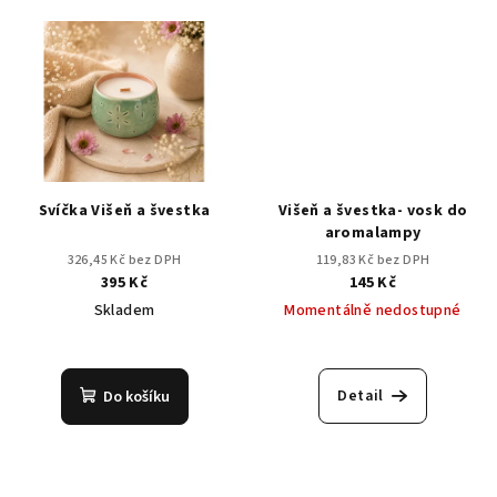
z
z
5
5
hvězdiček.
hvězdiček.
Svíčka Višeň a švestka
Višeň a švestka- vosk do
aromalampy
326,45 Kč bez DPH
119,83 Kč bez DPH
395 Kč
145 Kč
Skladem
Momentálně nedostupné
Průměrné
hodnocení
produktu
Detail
Do košíku
je
5,0
z
5