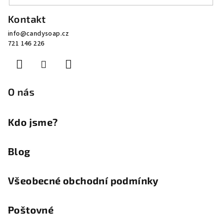
Z
Kontakt
á
info
@
candysoap.cz
p
721 146 226
a
t
í
O nás
Kdo jsme?
Blog
Všeobecné obchodní podmínky
Poštovné