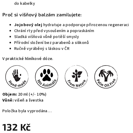
do kabelky
Proč si višňový balzám zamilujete:
Jojobový olej
hydratuje a podporuje přirozenou regeneraci
Chrání rty před vysoušením a popraskáním
Sladká višňová vůně potěší smysly
Přírodní složení bez parabenů a silikonů
Ručně vyráběný s láskou v ČR
V praktické hliníkové dóze.
Objem:
20 ml (+/- 10%)
Vůně:
višeň a švestka
Položka byla vyprodána…
132 Kč