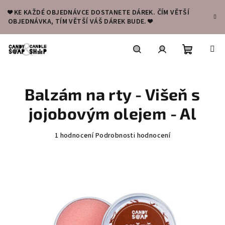
Přejít
❤️ KE KAŽDÉ OBJEDNÁVCE DOSTANETE DÁREK. ČÍM VĚTŠÍ
na
OBJEDNÁVKA, TÍM VĚTŠÍ VÁŠ DÁREK BUDE. ❤️
obsah
Nákupní
Hledat
Přihlášení
Balzám na rty - Višeň s
košík
jojobovým olejem - Al
Průměrné
1 hodnocení
Podrobnosti hodnocení
hodnocení
produktu
je
5,0
z
5
hvězdiček.