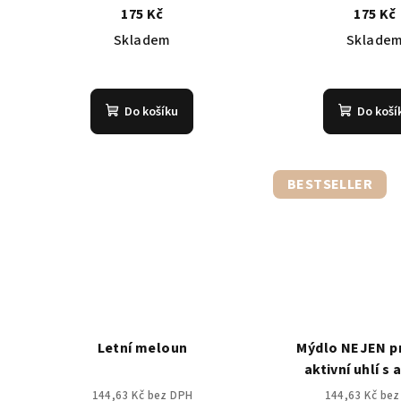
175 Kč
175 Kč
Skladem
Sklade
Průměrné
Prů
hodnocení
hod
Do košíku
Do koší
produktu
pro
je
je
4,4
5,0
z
z
BESTSELLER
5
5
hvězdiček.
hvě
Letní meloun
Mýdlo NEJEN p
aktivní uhlí s
144,63 Kč bez DPH
144,63 Kč be