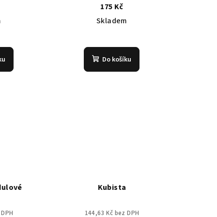
175 Kč
m
Skladem
Průměrné
hodnocení
ku
Do košíku
produktu
je
4,8
z
5
hvězdiček.
dulové
Kubista
z DPH
144,63 Kč bez DPH