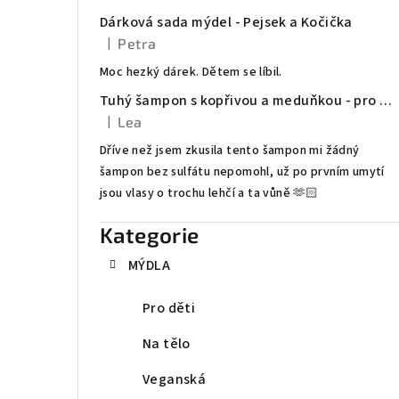
t
Dárková sada mýdel - Pejsek a Kočička
|
Petra
r
Hodnocení produktu je 5 z 5 hvězdiček.
Moc hezký dárek. Dětem se líbil.
a
Tuhý šampon s kopřivou a meduňkou - pro mastné vlasy
n
|
Lea
Hodnocení produktu je 5 z 5 hvězdiček.
Dříve než jsem zkusila tento šampon mi žádný
n
šampon bez sulfátu nepomohl, už po prvním umytí
í
jsou vlasy o trochu lehčí a ta vůně 🫶🏻
p
Kategorie
Přeskočit
kategorie
a
MÝDLA
n
Pro děti
e
Na tělo
l
Veganská