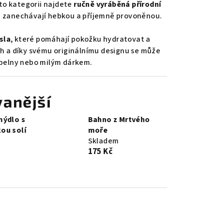
to kategorii najdete
ručně vyráběná přírodní
 ji zanechávají hebkou a příjemně provoněnou.
sla
, které pomáhají pokožku hydratovat a
ch a díky svému originálnímu designu se může
upelny nebo milým dárkem.
anější
mýdlo s
Bahno z Mrtvého
ou solí
moře
Skladem
175 Kč