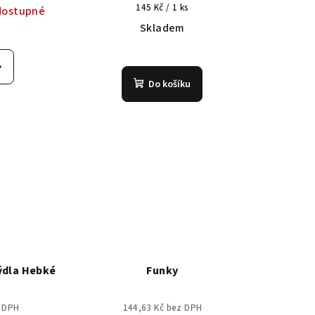
Měrná
145 Kč / 1 ks
dostupné
cena:
Skladem
měrné
nocení
duktu
Do košíku
zdiček.
ýdla Hebké
Funky
z DPH
144,63 Kč bez DPH