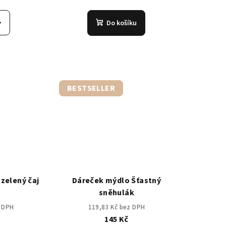
měrné
Průměrné
nocení
hodnocení
Do košíku
duktu
produktu
je
4,7
z
5
zdiček.
hvězdiček.
BESTSELLER
 zelený čaj
Dáreček mýdlo Šťastný
sněhulák
z DPH
119,83 Kč bez DPH
145 Kč