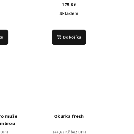
175 Kč
m
Skladem
měrné
nocení
ku
Do košíku
duktu
zdiček.
ro muže
Okurka fresh
 ambrou
z DPH
144,63 Kč bez DPH