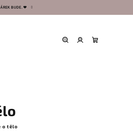
ÁREK BUDE. ❤️
Hledat
Přihlášení
Nákupní
košík
ělo
 o tělo