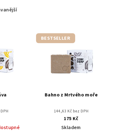
vanější
BESTSELLER
áva
Bahno z Mrtvého moře
z DPH
144,63 Kč bez DPH
175 Kč
dostupné
Skladem