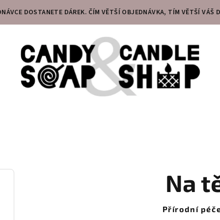
DNÁVCE DOSTANETE DÁREK. ČÍM VĚTŠÍ OBJEDNÁVKA, TÍM VĚTŠÍ VÁŠ D
Na t
Přírodní péče