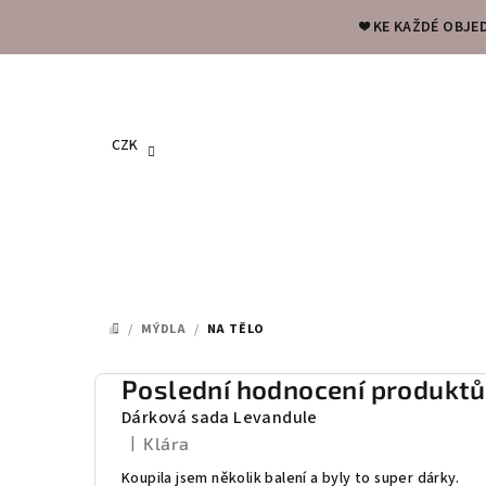
Přejít
❤️ KE KAŽDÉ OBJE
na
obsah
CZK
/
MÝDLA
/
NA TĚLO
DOMŮ
P
Poslední hodnocení produktů
Dárková sada Levandule
o
|
Klára
Hodnocení produktu je 5 z 5 hvězdiček.
s
Koupila jsem několik balení a byly to super dárky.