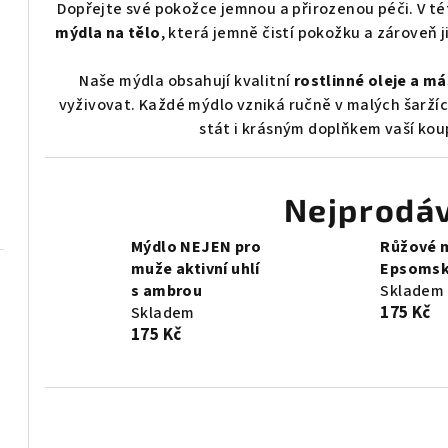
Dopřejte své pokožce jemnou a přirozenou péči. V té
mýdla na tělo
, která jemně čistí pokožku a zároveň
Naše mýdla obsahují kvalitní
rostlinné oleje a má
vyživovat. Každé mýdlo vzniká ručně v malých šarží
stát i krásným doplňkem vaší ko
Nejprodáv
Mýdlo NEJEN pro
Růžové 
muže aktivní uhlí
Epsomsk
s ambrou
Skladem
175 Kč
Skladem
175 Kč