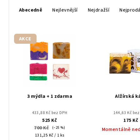
Ř
Abecedně
Nejlevnější
Nejdražší
Nejprodá
a
z
V
e
AKCE
ý
n
p
í
i
p
s
r
p
o
3 mýdla + 1 zdarma
Alžírská k
r
d
433,88 Kč bez DPH
144,63 Kč be
o
u
525 Kč
175 Kč
d
700 Kč
(–25 %)
Momentálně ne
k
Měrná
131,25 Kč / 1 ks