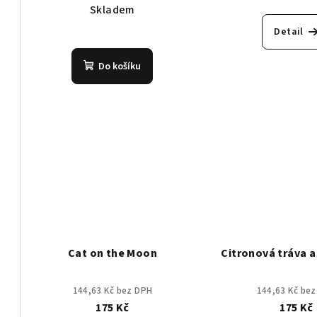
u
Prů
t
cena:
Skladem
hod
k
ů
Detail
pro
t
je
Do košíku
5,0
ů
z
5
hvě
Cat on the Moon
Citronová tráva a
144,63 Kč bez DPH
144,63 Kč be
175 Kč
175 Kč