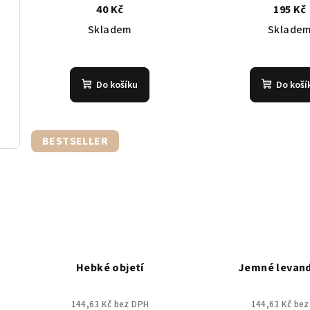
40 Kč
195 Kč
Skladem
Sklade
Do košíku
Do koší
BESTSELLER
Hebké objetí
Jemné levan
144,63 Kč bez DPH
144,63 Kč be