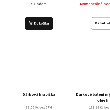
Skladem
Momentálně ne
Prů
hod
Detail
Do košíku
pro
je
5,0
z
5
hvě
Dárková krabička
Dárkové balení m
objetí
33,06 Kč bez DPH
161,16 Kč be