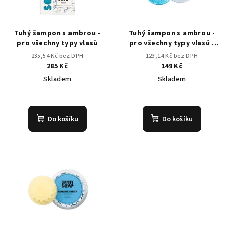
Tuhý šampon s ambrou -
Tuhý šampon s ambrou -
pro všechny typy vlasů
pro všechny typy vlasů -
CESTOVNÍ
235,54 Kč bez DPH
123,14 Kč bez DPH
285 Kč
149 Kč
Skladem
Skladem
Průměrné
Průměrné
hodnocení
hodnocení
produktu
produktu
Do košíku
Do košíku
je
je
5,0
2,0
z
z
5
5
hvězdiček.
hvězdiček.