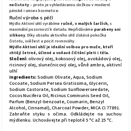
nečistoty
– proto je vyhledávanou složkou v moderní
pánské i unisex kosmetice.
Ruční výroba s péčí
Mýdlo Aktivní uhlí vyrábíme
ručně, v malých šaržích
, s
maximální pozorností k detailu. Nepřidáváme
parabeny ani
silikony
. Díky obsahu aktivního uhlí získává pokožka
čistotu, svěžest a pocit rovnováhy.
Mýdlo Aktivní uhlí je ideální volbou pro muže, kteří
chtějí šetrné, účinné a voňavé čištění pleti i těla.
Složení:
olivový olej, kokosový olej, avokádový olej,
ricinový olej, slunečnicový olej, vůně ambra, aktivní
ulhí
Ingredients:
Sodium Olivate, Aqua, Sodium
Cocoate, Sodium Persea Gratissima, Glycerin,
Sodium Castorate, Sodium Sunflowerseedate,
Cocos Nucifera Oil, Ricinus Communis Seed Oil,
Parfum (Benzyl-benzoate, Coumarin, Benzyl
Alcohol, Cinnamal), Charcoal Powder, MICA CI 77891.
Zabraňte styku s očima. Odkládejte na suchou
mýdlenku. Uchovávejte při teplotě 5 °C až 25 °C.