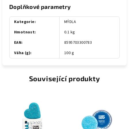
Doplňkové parametry
Kategorie
:
MÝDLA
Hmotnost
:
0.1 kg
EAN
:
8595703300783
Váha (g)
:
100 g
Související produkty