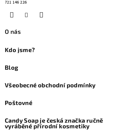
721 146 226
a
t
í
O nás
Kdo jsme?
Blog
Všeobecné obchodní podmínky
Poštovné
Candy Soap je česká značka ručně
vyráběné přírodní kosmetiky