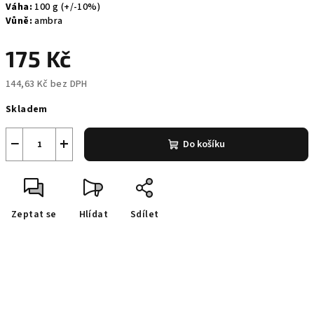
Váha:
100 g (+/-10%)
Vůně:
ambra
175 Kč
144,63 Kč bez DPH
Měrná
Skladem
cena:
−
+
Do košíku
Zeptat se
Hlídat
Sdílet