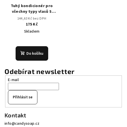
Tuhý kondicionér pro
všechny typy vlasů S
AMBROU
144,63 Kč bez DPH
175 Kč
Skladem
Průměrné
hodnocení
produktu
Do košíku
je
4,0
z
Odebírat newsletter
5
E-mail
hvězdiček.
Přihlásit se
Z
Kontakt
á
info
@
candysoap.cz
p