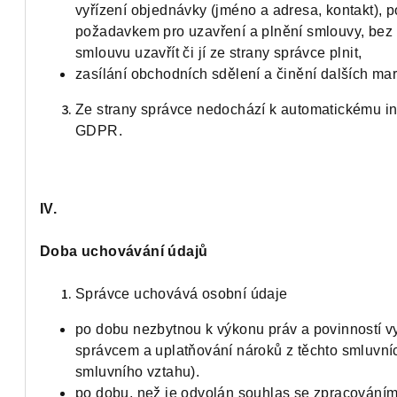
vyřízení objednávky (jméno a adresa, kontakt), 
požadavkem pro uzavření a plnění smlouvy, bez
smlouvu uzavřít či jí ze strany správce plnit,
zasílání obchodních sdělení a činění dalších mar
Ze strany správce nedochází k automatickému in
GDPR.
IV.
Doba uchovávání údajů
Správce uchovává osobní údaje
po dobu nezbytnou k výkonu práv a povinností v
správcem a uplatňování nároků z těchto smluvní
smluvního vztahu).
po dobu, než je odvolán souhlas se zpracováním