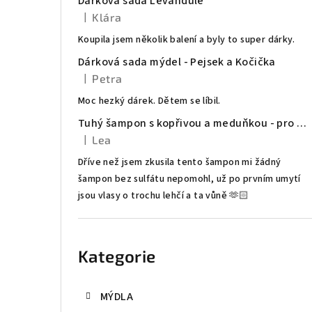
Dárková sada Levandule
t
|
Klára
Hodnocení produktu je 5 z 5 hvězdiček.
r
Koupila jsem několik balení a byly to super dárky.
Dárková sada mýdel - Pejsek a Kočička
a
|
Petra
Hodnocení produktu je 5 z 5 hvězdiček.
n
Moc hezký dárek. Dětem se líbil.
n
Tuhý šampon s kopřivou a meduňkou - pro mastné vlasy
|
Lea
í
Hodnocení produktu je 5 z 5 hvězdiček.
Dříve než jsem zkusila tento šampon mi žádný
p
šampon bez sulfátu nepomohl, už po prvním umytí
jsou vlasy o trochu lehčí a ta vůně 🫶🏻
a
n
Přeskočit
kategorie
e
Kategorie
l
MÝDLA