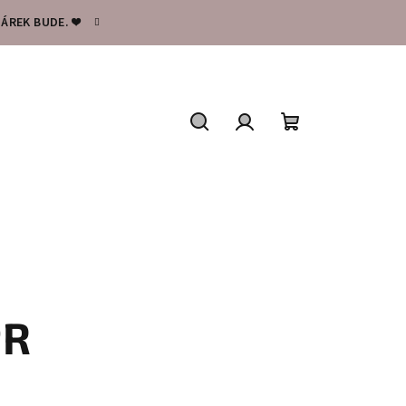
ÁREK BUDE. ❤️
Hledat
Přihlášení
Nákupní
košík
PR