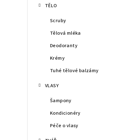
TĚLO
Scruby
Tělová mléka
Deodoranty
Krémy
Tuhé tělové balzámy
VLASY
Šampony
Kondicionéry
Péče o vlasy