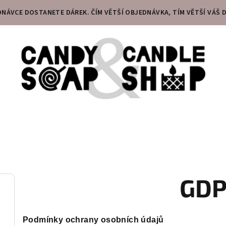
DNÁVCE DOSTANETE DÁREK. ČÍM VĚTŠÍ OBJEDNÁVKA, TÍM VĚTŠÍ VÁŠ D
GD
Podmínky ochrany osobních údajů