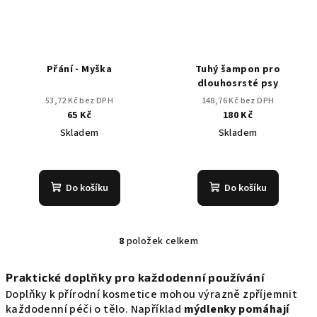
Přání - Myška
Tuhý šampon pro
dlouhosrsté psy
53,72 Kč bez DPH
148,76 Kč bez DPH
65 Kč
180 Kč
Skladem
Skladem
Průměrné
hodnocení
produktu
Do košíku
Do košíku
je
5,0
z
5
8
položek celkem
O
hvězdiček.
v
Praktické doplňky pro každodenní používání
l
Doplňky k přírodní kosmetice mohou výrazně zpříjemnit
á
každodenní péči o tělo. Například
mýdlenky pomáhají
d