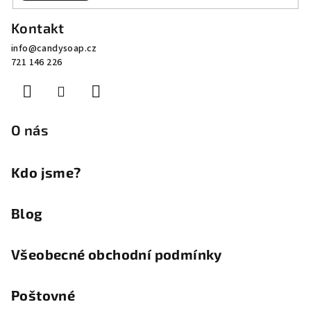
Z
Kontakt
á
info
@
candysoap.cz
p
721 146 226
a
t
í
O nás
Kdo jsme?
Blog
Všeobecné obchodní podmínky
Poštovné