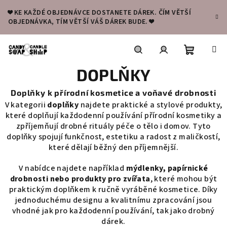
Přejít
❤️ KE KAŽDÉ OBJEDNÁVCE DOSTANETE DÁREK. ČÍM VĚTŠÍ
na
OBJEDNÁVKA, TÍM VĚTŠÍ VÁŠ DÁREK BUDE. ❤️
obsah
Nákupní
Hledat
Přihlášení
DOPLŇKY
košík
Doplňky k přírodní kosmetice a voňavé drobnosti
V kategorii
doplňky
najdete praktické a stylové produkty,
které doplňují každodenní používání přírodní kosmetiky a
zpříjemňují drobné rituály péče o tělo i domov. Tyto
doplňky spojují funkčnost, estetiku a radost z maličkostí,
které dělají běžný den příjemnější.
V nabídce najdete například
mýdlenky, papírnické
drobnosti nebo produkty pro zvířata
, které mohou být
praktickým doplňkem k ručně vyráběné kosmetice. Díky
jednoduchému designu a kvalitnímu zpracování jsou
vhodné jak pro každodenní používání, tak jako drobný
dárek.