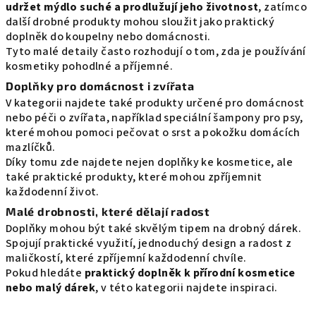
udržet mýdlo suché a prodlužují jeho životnost
, zatímco
a
další drobné produkty mohou sloužit jako praktický
c
doplněk do koupelny nebo domácnosti.
í
Tyto malé detaily často rozhodují o tom, zda je používání
p
kosmetiky pohodlné a příjemné.
r
Doplňky pro domácnost i zvířata
v
V kategorii najdete také produkty určené pro domácnost
k
nebo péči o zvířata, například speciální šampony pro psy,
y
které mohou pomoci pečovat o srst a pokožku domácích
v
mazlíčků.
ý
Díky tomu zde najdete nejen doplňky ke kosmetice, ale
p
také praktické produkty, které mohou zpříjemnit
i
každodenní život.
s
Malé drobnosti, které dělají radost
u
Doplňky mohou být také skvělým tipem na drobný dárek.
Spojují praktické využití, jednoduchý design a radost z
maličkostí, které zpříjemní každodenní chvíle.
Pokud hledáte
praktický doplněk k přírodní kosmetice
nebo malý dárek
, v této kategorii najdete inspiraci.