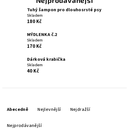
Nejprodávanější
Tuhý šampon pro dlouhosrsté psy
Skladem
180 Kč
MÝDLENKA č.2
Skladem
170 Kč
Dárková krabička
Skladem
40 Kč
Ř
a
Abecedně
Nejlevnější
Nejdražší
z
e
Nejprodávanější