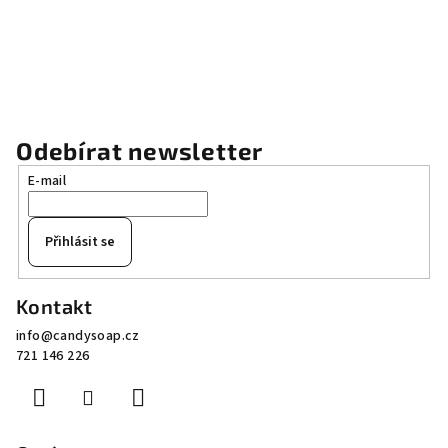
Odebírat newsletter
E-mail
Přihlásit se
Z
Kontakt
á
info
@
candysoap.cz
p
721 146 226
a
t
í