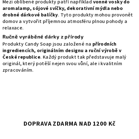
Mezi oblíbené produkty patří například
vonné vosky do
v
aromalamp, sójové svíčky, dekorativní mýdla nebo
ý
drobné dárkové balíčky
. Tyto produkty mohou provonět
p
domov a vytvořit příjemnou atmosféru plnou pohody a
i
relaxace.
s
Ručně vyráběné dárky z přírody
u
Produkty Candy Soap jsou založené na
přírodních
ingrediencích, originálním designu a ruční výrobě v
České republice
. Každý produkt tak představuje malý
originál, který potěší nejen svou vůní, ale i kvalitním
zpracováním.
DOPRAVA ZDARMA NAD 1200 Kč