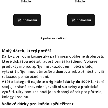
Skladem
Skladem
k
Průměrné
Průměrné
t
hodnocení
hodnocení
ů
produktu
produktu
Do košíku
Do košíku
je
je
5,0
5,0
z
z
5
5
2
položek celkem
O
hvězdiček.
hvězdiček.
v
Malý dárek, který potěší
l
Dárky z přírodní kosmetiky patří mezi oblíbené drobnosti,
á
které dokážou udělat radost téměř každému. Voňavé
d
produkty mohou zpříjemnit každodenní péči o tělo,
a
vytvořit příjemnou atmosféru domova nebo přinést chvíli
c
relaxace po náročném dni.
í
V této kategorii najdete
originální dárky do 400 Kč
, které
p
spojují krásné provedení, kvalitní suroviny a praktické
r
využití. Díky tomu se hodí jako drobný dárek pro přátele,
v
kolegy i rodinu.
k
Voňavé dárky pro každou příležitost
y