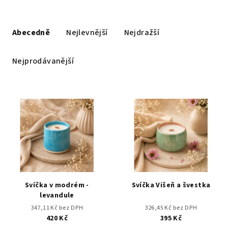
Ř
a
Abecedně
Nejlevnější
Nejdražší
z
e
Nejprodávanější
n
í
V
p
ý
r
p
o
i
d
s
u
p
k
r
Svíčka v modrém -
Svíčka Višeň a švestka
t
o
levandule
ů
d
347,11 Kč bez DPH
326,45 Kč bez DPH
420 Kč
395 Kč
u