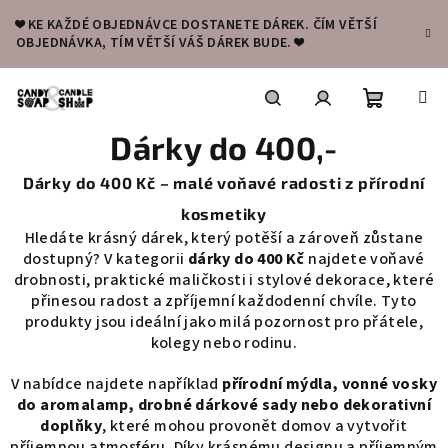
Přejít
❤️ KE KAŽDÉ OBJEDNÁVCE DOSTANETE DÁREK. ČÍM VĚTŠÍ
na
OBJEDNÁVKA, TÍM VĚTŠÍ VÁŠ DÁREK BUDE. ❤️
obsah
Nákupní
Hledat
Přihlášení
Dárky do 400,-
košík
Dárky do 400 Kč – malé voňavé radosti z přírodní
kosmetiky
Hledáte krásný dárek, který potěší a zároveň zůstane
dostupný? V kategorii
dárky do 400 Kč
najdete voňavé
drobnosti, praktické maličkosti i stylové dekorace, které
přinesou radost a zpříjemní každodenní chvíle. Tyto
produkty jsou ideální jako milá pozornost pro přátele,
kolegy nebo rodinu.
V nabídce najdete například
přírodní mýdla, vonné vosky
do aromalamp, drobné dárkové sady nebo dekorativní
doplňky
, které mohou provonět domov a vytvořit
příjemnou atmosféru. Díky krásnému designu a příjemným