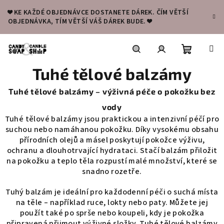
Přejít
❤️ KE KAŽDÉ OBJEDNÁVCE DOSTANETE DÁREK. ČÍM VĚTŠÍ
na
OBJEDNÁVKA, TÍM VĚTŠÍ VÁŠ DÁREK BUDE. ❤️
obsah
Nákupní
Hledat
Přihlášení
Tuhé tělové balzámy
košík
Tuhé tělové balzámy – výživná péče o pokožku bez
vody
Tuhé tělové balzámy jsou praktickou a intenzivní péčí pro
suchou nebo namáhanou pokožku. Díky vysokému obsahu
přírodních olejů a másel poskytují pokožce výživu,
ochranu a dlouhotrvající hydrataci. Stačí balzám přiložit
na pokožku a teplo těla rozpustí malé množství, které se
snadno rozetře.
Tuhý balzám je ideální pro každodenní péči o suchá místa
na těle – například ruce, lokty nebo paty. Můžete jej
použít také po sprše nebo koupeli, kdy je pokožka
připravená přijmout výživné složky. Tuhé tělové balzámy