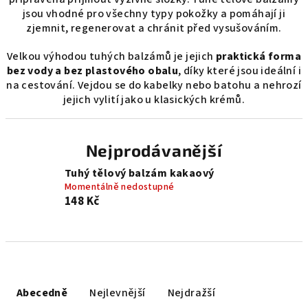
jsou vhodné pro všechny typy pokožky a pomáhají ji
zjemnit, regenerovat a chránit před vysušováním.
Velkou výhodou tuhých balzámů je jejich
praktická forma
bez vody a bez plastového obalu
, díky které jsou ideální i
na cestování. Vejdou se do kabelky nebo batohu a nehrozí
jejich vylití jako u klasických krémů.
Nejprodávanější
Tuhý tělový balzám kakaový
Momentálně nedostupné
148 Kč
Ř
a
Abecedně
Nejlevnější
Nejdražší