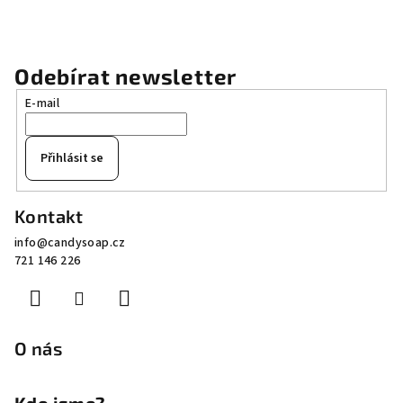
Odebírat newsletter
E-mail
Přihlásit se
Z
Kontakt
á
info
@
candysoap.cz
p
721 146 226
a
t
í
O nás
Kdo jsme?