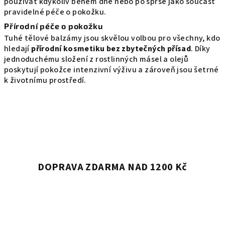
i
používat kdykoliv během dne nebo po sprše jako součást
s
pravidelné péče o pokožku.
u
Přírodní péče o pokožku
Tuhé tělové balzámy jsou skvělou volbou pro všechny, kdo
hledají
přírodní kosmetiku bez zbytečných přísad
. Díky
jednoduchému složení z rostlinných másel a olejů
poskytují pokožce intenzivní výživu a zároveň jsou šetrné
k životnímu prostředí.
DOPRAVA ZDARMA NAD 1200 Kč