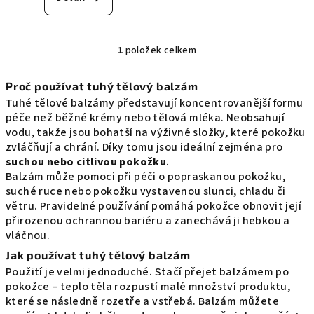
je
5,0
z
5
1
položek celkem
O
hvězdiček.
v
Proč používat tuhý tělový balzám
l
Tuhé tělové balzámy představují koncentrovanější formu
á
péče než běžné krémy nebo tělová mléka. Neobsahují
d
vodu, takže jsou bohatší na výživné složky, které pokožku
a
zvláčňují a chrání. Díky tomu jsou ideální zejména pro
c
suchou nebo citlivou pokožku
.
í
Balzám může pomoci při péči o popraskanou pokožku,
p
suché ruce nebo pokožku vystavenou slunci, chladu či
r
větru. Pravidelné používání pomáhá pokožce obnovit její
v
přirozenou ochrannou bariéru a zanechává ji hebkou a
k
vláčnou.
y
Jak používat tuhý tělový balzám
v
Použití je velmi jednoduché. Stačí přejet balzámem po
ý
pokožce – teplo těla rozpustí malé množství produktu,
p
které se následně rozetře a vstřebá. Balzám můžete