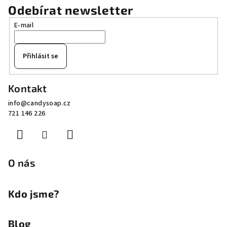
Odebírat newsletter
E-mail
Přihlásit se
Z
Kontakt
á
info
@
candysoap.cz
p
721 146 226
a
t
í
O nás
Kdo jsme?
Blog