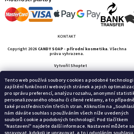
KONTAKT
Copyright 2026
CANDY SOAP - přírodní kosmetika
. Všechna
práva vyhrazena.
Vytvořil Shoptet
Tento web používá soubory cookies a podobné technologi
zajištění funkčnosti webových stránek a jejich optimalizac
pro správu preferencí, analýzu rozsahu, anonymní statisti
personalizovaného obsahu či cílené reklamy, a to případn
také prostřednictvím třetích stran. Kliknutím na „Souhla
nám dáváte souhlas s používáním všech níže uvedených
souborů cookie a podobných technologií. Pod tlačítkem
"Nastavení" najdete další informace. Nastavení můžete s
spravovat, kdykoli je upravovat, a to i odvoláním souhlasu