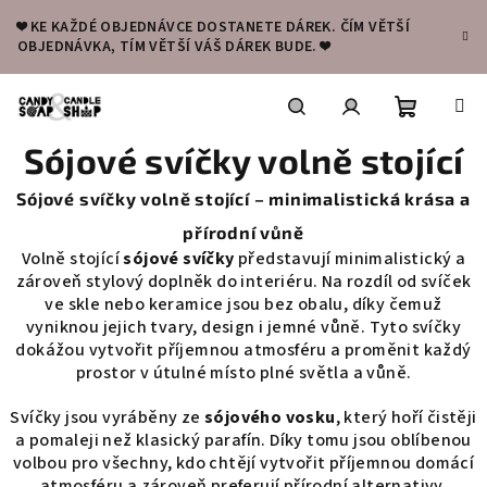
Přejít
❤️ KE KAŽDÉ OBJEDNÁVCE DOSTANETE DÁREK. ČÍM VĚTŠÍ
na
OBJEDNÁVKA, TÍM VĚTŠÍ VÁŠ DÁREK BUDE. ❤️
obsah
Nákupní
Hledat
Přihlášení
Sójové svíčky volně stojící
košík
Sójové svíčky volně stojící – minimalistická krása a
přírodní vůně
Volně stojící
sójové svíčky
představují minimalistický a
zároveň stylový doplněk do interiéru. Na rozdíl od svíček
ve skle nebo keramice jsou bez obalu, díky čemuž
vyniknou jejich tvary, design i jemné vůně. Tyto svíčky
dokážou vytvořit příjemnou atmosféru a proměnit každý
prostor v útulné místo plné světla a vůně.
Svíčky jsou vyráběny ze
sójového vosku
, který hoří čistěji
a pomaleji než klasický parafín. Díky tomu jsou oblíbenou
volbou pro všechny, kdo chtějí vytvořit příjemnou domácí
atmosféru a zároveň preferují přírodní alternativy.