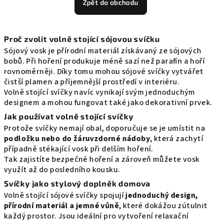
Zpět do obchodu
Proč zvolit volně stojící sójovou svíčku
Sójový vosk je přírodní materiál získávaný ze sójových
bobů. Při hoření produkuje méně sazí než parafín a hoří
rovnoměrněji. Díky tomu mohou sójové svíčky vytvářet
čistší plamen a příjemnější prostředí v interiéru.
Volně stojící svíčky navíc vynikají svým jednoduchým
designem a mohou fungovat také jako dekorativní prvek.
Jak používat volně stojící svíčky
Protože svíčky nemají obal, doporučuje se je umístit na
podložku nebo do žáruvzdorné nádoby
, která zachytí
případně stékající vosk při delším hoření.
Tak zajistíte bezpečné hoření a zároveň můžete vosk
využít až do posledního kousku.
Svíčky jako stylový doplněk domova
Volně stojící sójové svíčky spojují
jednoduchý design,
přírodní materiál a jemné vůně
, které dokážou zútulnit
každý prostor. Jsou ideální pro vytvoření relaxační