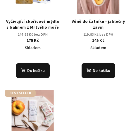
Vyživující skořicové mýdlo
Vůně do šatníku - jablečný
s bahnem z Mrtvého moře
závin
144,63 Kč bez DPH
119,83 Kč bez DPH
175 Kč
145 Kč
Skladem
Skladem
Průměrné
Průměrné
hodnocení
hodnocení
produktu
produktu
Do košíku
Do košíku
je
je
3,9
5,0
z
z
5
5
BESTSELLER
hvězdiček.
hvězdiček.