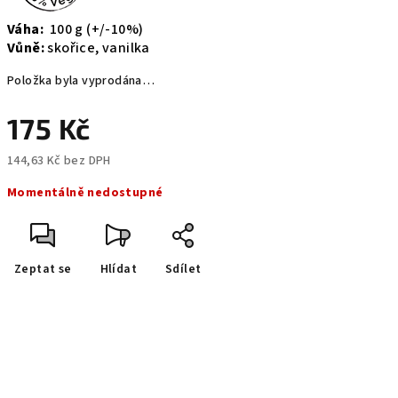
Váha:
100 g (+/-10%)
Vůně:
skořice, vanilka
Položka byla vyprodána…
175 Kč
144,63 Kč bez DPH
Měrná
Momentálně nedostupné
cena:
Zeptat se
Hlídat
Sdílet