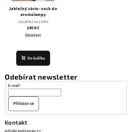
Jablečný závin- vosk do
aromalampy
119,83 Kč bez DPH
145 Kč
Skladem
Průměrné
hodnocení
produktu
Do košíku
je
5,0
z
Odebírat newsletter
5
E-mail
hvězdiček.
Přihlásit se
Z
Kontakt
á
info
@
candysoap.cz