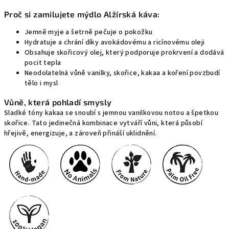
Proč si zamilujete mýdlo Alžírská káva:
Jemně myje a šetrně pečuje o pokožku
Hydratuje a chrání díky avokádovému a ricínovému oleji
Obsahuje skořicový olej, který podporuje prokrvení a dodává
pocit tepla
Neodolatelná vůně vanilky, skořice, kakaa a koření povzbudí
tělo i mysl
Vůně, která pohladí smysly
Sladké tóny kakaa se snoubí s jemnou vanilkovou notou a špetkou
skořice. Tato jedinečná kombinace vytváří vůni, která působí
hřejivě, energizuje, a zároveň přináší uklidnění.