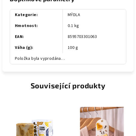
Kategorie
:
MÝDLA
Hmotnost
:
0.1 kg
EAN
:
8595703301063
Váha (g)
:
100 g
Položka byla vyprodána…
Související produkty