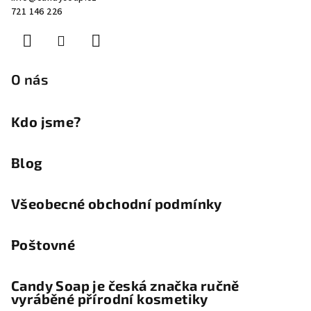
p
721 146 226
a
t
í
O nás
Kdo jsme?
Blog
Všeobecné obchodní podmínky
Poštovné
Candy Soap je česká značka ručně
vyráběné přírodní kosmetiky