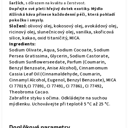
šaržích
, s důrazem na kvalitu a čerstvost.
Dopřejte své pleti hřejivý dotek exotiky. Mýdlo
Alžírská káva přinese každodenní péči, která pohladí
pokožku i smysly.
Složení:
olivový olej, kokosový olej, avokádový olej,
ricinový olej, slunečnicový olej, vanilka, skořicová
silice, kakao, oxid titaničitý, MICA.
Ingredients:
Sodium Olivate, Aqua, Sodium Cocoate, Sodium
Persea Gratissima, Glycerin, Sodium Castorate,
Sodium Sunflowerseedate, Parfum (Coumarin,
Benzyl Benzoate, Anise Alcohol), Cinnamomum
Cassia Leaf Oil (Cinnamaldehyde, Coumarin,
Cinnamyl Alcohol, Eugenol, Benzyl Benzoate), MICA
CI 77019,CI 77891, CI 77491, CI 77861, CI 77492,
Theobroma Cacao.
Zabraňte styku s očima. Odkládejte na suchou
mýdlenku. Uchovávejte při teplotě 5 °C až 25 °C.
Doplňkové parametry