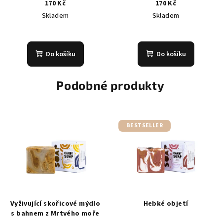
170 Kč
170 Kč
Skladem
Skladem
Do košíku
Do košíku
Podobné produkty
BESTSELLER
Vyživující skořicové mýdlo
Hebké objetí
s bahnem z Mrtvého moře