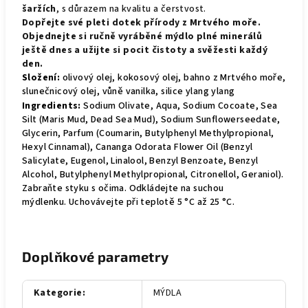
šaržích
, s důrazem na kvalitu a čerstvost.
Dopřejte své pleti dotek přírody z Mrtvého moře.
Objednejte si ručně vyráběné mýdlo plné minerálů
ještě dnes a užijte si pocit čistoty a svěžesti každý
den.
Složení:
olivový olej, kokosový olej, bahno z Mrtvého moře,
slunečnicový olej, vůně vanilka, silice ylang ylang
Ingredients:
Sodium Olivate, Aqua, Sodium Cocoate, Sea
Silt (Maris Mud, Dead Sea Mud), Sodium Sunflowerseedate,
Glycerin, Parfum (Coumarin, Butylphenyl Methylpropional,
Hexyl Cinnamal), Cananga Odorata Flower Oil (Benzyl
Salicylate, Eugenol, Linalool, Benzyl Benzoate, Benzyl
Alcohol, Butylphenyl Methylpropional, Citronellol, Geraniol).
Zabraňte styku s očima. Odkládejte na suchou
mýdlenku. Uchovávejte při teplotě 5 °C až 25 °C.
Doplňkové parametry
Kategorie
:
MÝDLA