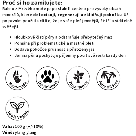
Proč si ho zamilujete:
Bahno z Mrtvého moře je po staletí ceněno pro vysoký obsah
minerálů, které
detoxikují, regenerují a zklidňují pokožku
. Už
po prvním použití ucítíte, že je vaše pleť jemnější, čistší a viditelně
svěžejší.
Hloubkově čistí póry a odstraňuje přebytečný maz
Pomáhá při problematické a mastné pleti
Dodává pokožce pružnost a přirozený jas
Jemná pěna poskytuje příjemný pocit svěžesti každý den
Váha:
100 g (+/-10%)
Vůně:
ylang ylang