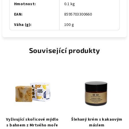
Hmotnost
:
0.1 kg
EAN
:
8595703300660
Váha (g)
:
100 g
Související produkty
Vyživující skořicové mýdlo
Šlehaný krém s kakaovým
s bahnem z Mrtvého moře
máslem