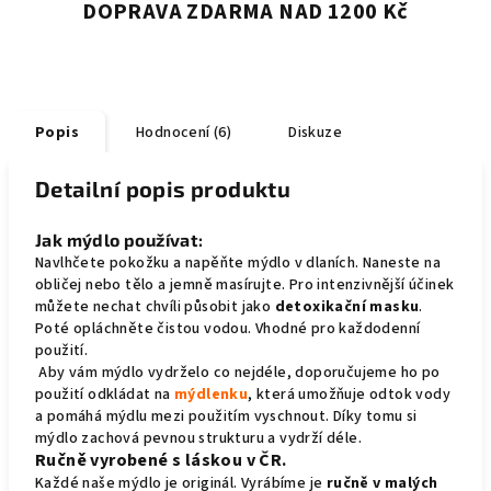
DOPRAVA ZDARMA NAD 1200 Kč
Popis
Hodnocení (6)
Diskuze
Detailní popis produktu
Jak mýdlo používat:
Navlhčete pokožku a napěňte mýdlo v dlaních. Naneste na
obličej nebo tělo a jemně masírujte. Pro intenzivnější účinek
můžete nechat chvíli působit jako
detoxikační masku
.
Poté opláchněte čistou vodou. Vhodné pro každodenní
použití.
Aby vám mýdlo vydrželo co nejdéle, doporučujeme ho po
použití odkládat na
mýdlenku
, která umožňuje odtok vody
a pomáhá mýdlu mezi použitím vyschnout. Díky tomu si
mýdlo zachová pevnou strukturu a vydrží déle.
Ručně vyrobené s láskou v ČR.
Každé naše mýdlo je originál. Vyrábíme je
ručně v malých