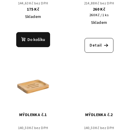
144,63 Kč bez DPH
214,88 Kč bez DPH
175 Kč
260 Kč
Měrná
260 Kč / 1 ks
Skladem
cena:
Skladem
Průměrné
hodnocení
Průměrné
produktu
hodnocení
Do košíku
je
produktu
Detail
3,9
je
z
4,3
5
z
hvězdiček.
5
hvězdiček.
MÝDLENKA č.1
MÝDLENKA č.2
140,50 Kč bez DPH
140,50 Kč bez DPH