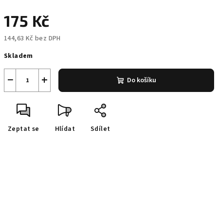
175 Kč
144,63 Kč bez DPH
Měrná
Skladem
cena:
−
+
Do košíku
Zeptat se
Hlídat
Sdílet