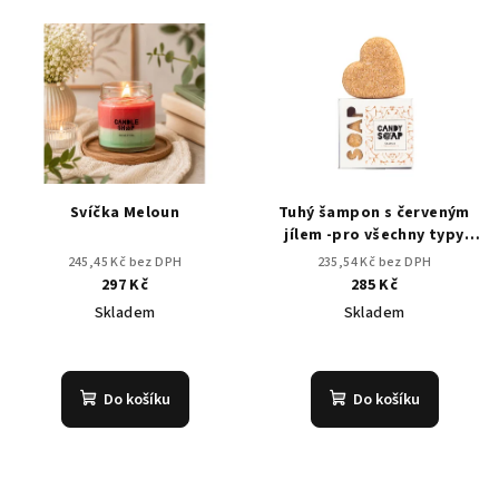
Svíčka Meloun
Tuhý šampon s červeným
jílem -pro všechny typy
vlasů, suchou pokožku
245,45 Kč bez DPH
235,54 Kč bez DPH
297 Kč
285 Kč
Skladem
Skladem
Průměrné
hodnocení
produktu
Do košíku
Do košíku
je
5,0
z
5