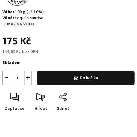
Váha:
100 g (+/-10%)
Vůně:
tequila sunrise
ODKAZ NA VIDEO
175 Kč
144,63 Kč bez DPH
Měrná
Skladem
cena:
−
+
Do košíku
Zeptat se
Hlídat
Sdílet