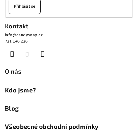
Přihlásit se
Z
Kontakt
á
info
@
candysoap.cz
p
721 146 226
a
t
í
O nás
Kdo jsme?
Blog
Všeobecné obchodní podmínky