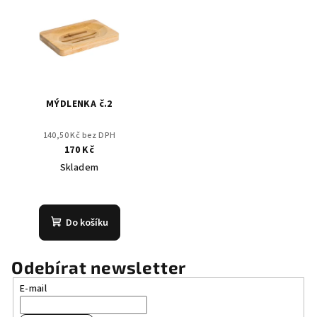
hvězdiček.
MÝDLENKA č.2
140,50 Kč bez DPH
170 Kč
Skladem
Do košíku
Odebírat newsletter
E-mail