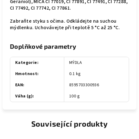
Geraniol), MICA CI 77019, CI 77891, CI 77491, CI 77288,
CI 77492, CI 77742, CI 77861.
Zabraňte styku s očima. Odkládejte na suchou
mýdlenku. Uchovávejte při teplotě 5 °C až 25 °C.
Doplňkové parametry
Kategorie
:
MÝDLA
Hmotnost
:
0.1 kg
EAN
:
8595703300936
Váha (g)
:
100 g
Související produkty