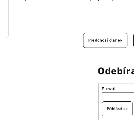
Předchozí článek
Odebír
E-mail
Přihlásit se