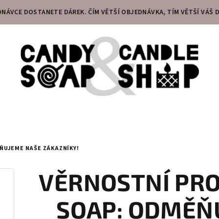
DNÁVCE DOSTANETE DÁREK. ČÍM VĚTŠÍ OBJEDNÁVKA, TÍM VĚTŠÍ VÁŠ D
ŇUJEME NAŠE ZÁKAZNÍKY!
VĚRNOSTNÍ PR
SOAP: ODMĚŇ