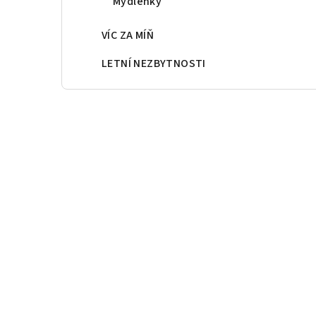
Mýdlenky
VÍC ZA MÍŇ
LETNÍ NEZBYTNOSTI
Z