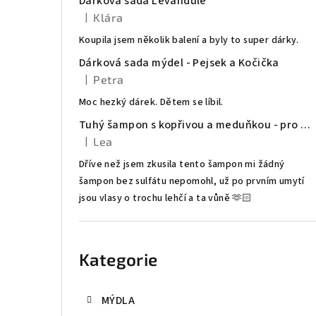
Dárková sada Levandule
t
|
Klára
Hodnocení produktu je 5 z 5 hvězdiček.
r
Koupila jsem několik balení a byly to super dárky.
Dárková sada mýdel - Pejsek a Kočička
a
|
Petra
Hodnocení produktu je 5 z 5 hvězdiček.
n
Moc hezký dárek. Dětem se líbil.
n
Tuhý šampon s kopřivou a meduňkou - pro mastné vlasy
|
Lea
í
Hodnocení produktu je 5 z 5 hvězdiček.
Dříve než jsem zkusila tento šampon mi žádný
p
šampon bez sulfátu nepomohl, už po prvním umytí
jsou vlasy o trochu lehčí a ta vůně 🫶🏻
a
n
Přeskočit
kategorie
e
Kategorie
l
MÝDLA