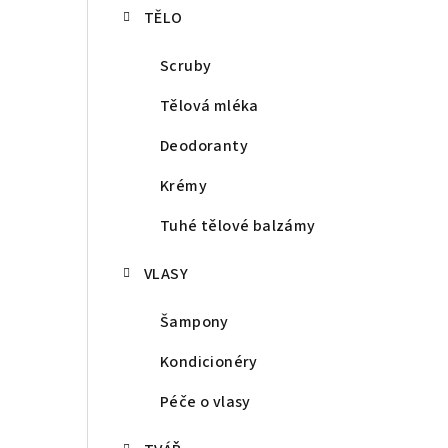
TĚLO
Scruby
Tělová mléka
Deodoranty
Krémy
Tuhé tělové balzámy
VLASY
Šampony
Kondicionéry
Péče o vlasy