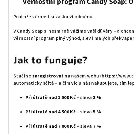
Věrnostní program Candy Soap: 
Protože věrnost si zaslouží odměnu.
V Candy Soap si nesmírně vážíme vaší důvěry – a chcem
věrnostní program plný výhod, slev i malých překvapen
Jak to funguje?
Stačí se
zaregistrovat
na našem webu (
https://www.c
automaticky sčítá – a čím víc u nás nakupujete, tím le
Při útratě nad 1 500 Kč
– sleva
3 %
Při útratě nad 4 500 Kč
– sleva
5 %
Při útratě nad 7 000 Kč
– sleva
7 %