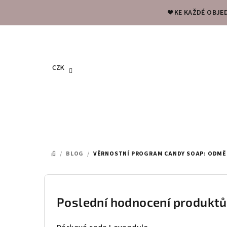
Přejít
❤️ KE KAŽDÉ OBJE
na
obsah
CZK
/
BLOG
/
VĚRNOSTNÍ PROGRAM CANDY SOAP: ODMĚ
DOMŮ
P
o
Poslední hodnocení produktů
s