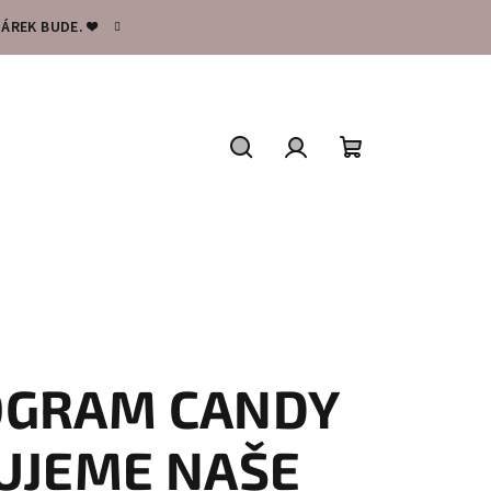
ÁREK BUDE. ❤️
Hledat
Přihlášení
Nákupní
košík
OGRAM CANDY
UJEME NAŠE