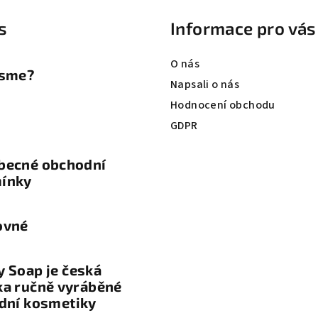
s
Informace pro vás
O nás
jsme?
Napsali o nás
Hodnocení obchodu
GDPR
becné obchodní
ínky
ovné
 Soap je česká
ka ručně vyráběné
dní kosmetiky