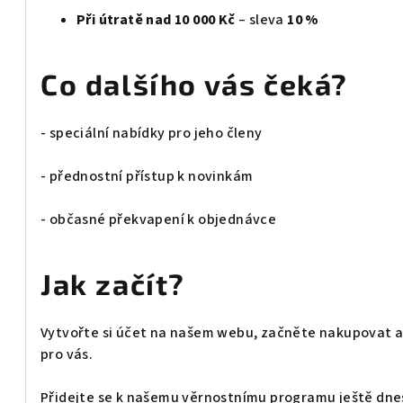
Při útratě nad 10 000 Kč
– sleva
10 %
Co dalšího vás čeká?
- speciální nabídky pro jeho členy
- přednostní přístup k novinkám
- občasné překvapení k objednávce
Jak začít?
Vytvořte si účet na našem webu, začněte nakupovat a už
pro vás.
Přidejte se k našemu věrnostnímu programu ještě dne