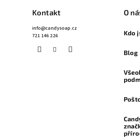
á
Kontakt
O ná
p
a
info
@
candysoap.cz
Kdo 
721 146 226
t
í
Blog
Všeo
podm
Pošt
Candy
znač
příro