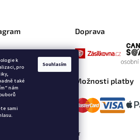
tagram
Doprava
ologie k
Souhlasím
lizaci, pro
iky,
Možnosti platby
ípadně také
sím“ nám
Sledovat na Instagramu
souborů
ete sami
hlasu.
KONTAKT