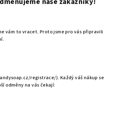
Odměňujeme naše zákazníky!
e vám to vracet. Proto jsme pro vás připravili
í.
andysoap.cz/registrace/
). Každý váš nákup se
pší odměny na vás čekají: