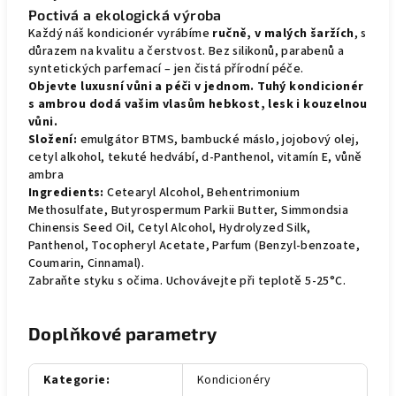
Poctivá a ekologická výroba
Každý náš kondicionér vyrábíme
ručně, v malých šaržích
, s
důrazem na kvalitu a čerstvost. Bez silikonů, parabenů a
syntetických parfemací – jen čistá přírodní péče.
Objevte luxusní vůni a péči v jednom. Tuhý kondicionér
s ambrou dodá vašim vlasům hebkost, lesk i kouzelnou
vůni.
Složení:
emulgátor BTMS, bambucké máslo, jojobový olej,
cetyl alkohol, tekuté hedvábí, d-Panthenol, vitamín E, vůně
ambra
Ingredients:
Cetearyl Alcohol, Behentrimonium
Methosulfate, Butyrospermum Parkii Butter, Simmondsia
Chinensis Seed Oil, Cetyl Alcohol, Hydrolyzed Silk,
Panthenol, Tocopheryl Acetate, Parfum (Benzyl-benzoate,
Coumarin, Cinnamal).
Zabraňte styku s očima. Uchovávejte při teplotě 5-25°C.
Doplňkové parametry
Kategorie
:
Kondicionéry