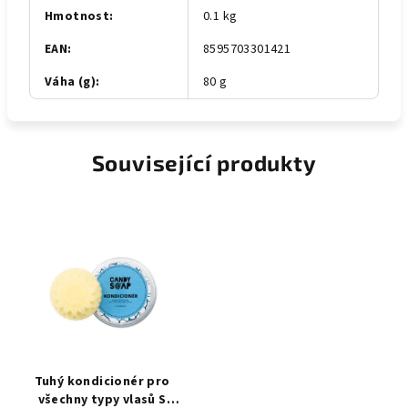
Hmotnost
:
0.1 kg
EAN
:
8595703301421
Váha (g)
:
80 g
Související produkty
Tuhý kondicionér pro
všechny typy vlasů S