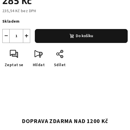
285 Kč
235,54 Kč bez DPH
Měrná
Skladem
cena:
−
+
Do košíku
Zeptat se
Hlídat
Sdílet
DOPRAVA ZDARMA NAD 1200 Kč