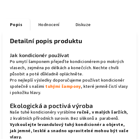
Popis
Hodnocení
Diskuze
Detailní popis produktu
Jak kondicionér používat
Po umytí šamponem přejeďte kondicionérem po mokrých
vlasech, zejména po délkách a konečcích. Nechte chvíli
působit a poté důkladně opláchněte.
Pro nejlepší výsledky doporučujeme používat kondicionér
společně s našimi
tuhými šampony
, které jemně čistí vlasy
i pokožku hlavy.
Ekologická a poctivá výroba
Naše tuhé kondicionéry vyrábíme
ručně, v malých šaržích
,
z kvalitních přírodních surovin. Bez silikonů a parabenů.
Vyzkoušejte levandulový tuhý kondicionér a objevte,
jak jemné, lesklé a snadno upravitelné mohou být vaše
vlasy.