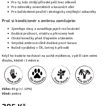
Pro ty, kdo chtějí přírodní péči bez silikonů
Pro milovníky orientálních a luxusních vůní
Pro každodenní použití i ekologicky smýšlející zákazníky
Proč si kondicionér s ambrou zamilujete:
Zjemňuje vlasy a usnadňuje jejich rozčesávání
Dodává pružnost, vitalitu a přirozený lesk
Chrání konečky před třepením a lámáním
Smyslná ambrová vůně dodává pocit luxusu
Ručně vyráběný v ČR, šetrný k přírodě
Když ho budete nechávat na suché mýdlence, vydrží vám velmi
dlouho, klidně i 3 měsíce.
Váha:
80 g (+/-10%)
Vůně:
ambra