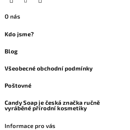
t
í
O nás
Kdo jsme?
Blog
Všeobecné obchodní podmínky
Poštovné
Candy Soap je česká značka ručně
vyráběné přírodní kosmetiky
Informace pro vás