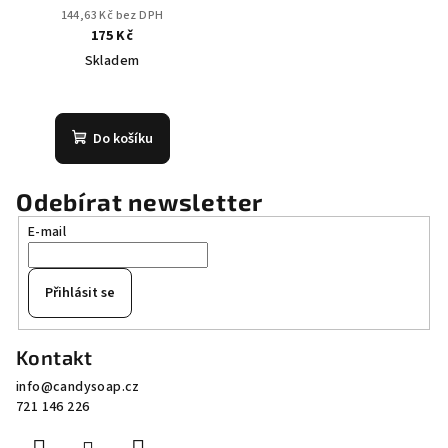
AMBROU
144,63 Kč bez DPH
175 Kč
Skladem
Průměrné
hodnocení
produktu
Do košíku
je
4,0
z
Odebírat newsletter
5
E-mail
hvězdiček.
Přihlásit se
Z
Kontakt
á
info
@
candysoap.cz
p
721 146 226
a