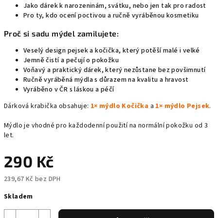
Jako dárek k narozeninám, svátku, nebo jen tak pro radost
Pro ty, kdo ocení poctivou a ručně vyráběnou kosmetiku
Proč si sadu mýdel zamilujete:
Veselý design pejsek a kočička, který potěší malé i velké
Jemně čistí a pečují o pokožku
Voňavý a praktický dárek, který nezůstane bez povšimnutí
Ručně vyráběná mýdla s důrazem na kvalitu a hravost
Vyráběno v ČR s láskou a péčí
Dárková krabička obsahuje:
1× mýdlo Kočička
a
1× mýdlo Pejsek
.
Mýdlo je vhodné pro každodenní použití na normální pokožku od 3
let.
290 Kč
239,67 Kč bez DPH
Měrná
Skladem
cena: