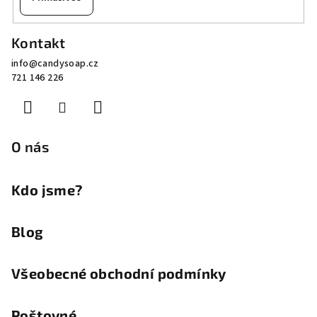
Z
Kontakt
á
info
@
candysoap.cz
p
721 146 226
a
t
í
O nás
Kdo jsme?
Blog
Všeobecné obchodní podmínky
Poštovné