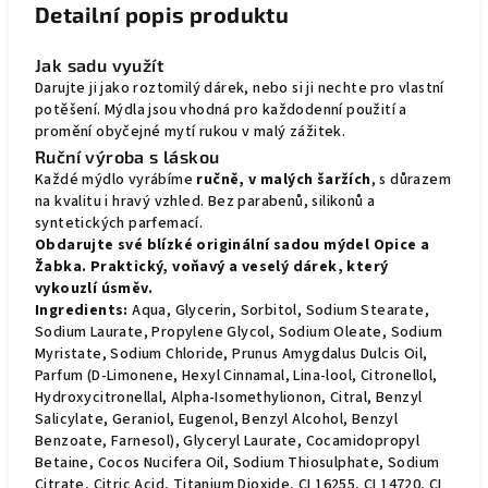
Detailní popis produktu
Jak sadu využít
Darujte ji jako roztomilý dárek, nebo si ji nechte pro vlastní
potěšení. Mýdla jsou vhodná pro každodenní použití a
promění obyčejné mytí rukou v malý zážitek.
Ruční výroba s láskou
Každé mýdlo vyrábíme
ručně, v malých šaržích
, s důrazem
na kvalitu i hravý vzhled. Bez parabenů, silikonů a
syntetických parfemací.
Obdarujte své blízké originální sadou mýdel Opice a
Žabka. Praktický, voňavý a veselý dárek, který
vykouzlí úsměv.
Ingredients:
Aqua, Glycerin, Sorbitol, Sodium Stearate,
Sodium Laurate, Propylene Glycol, Sodium Oleate, Sodium
Myristate, Sodium Chloride, Prunus Amygdalus Dulcis Oil,
Parfum (D-Limonene, Hexyl Cinnamal, Lina-lool, Citronellol,
Hydroxycitronellal, Alpha-Isomethylionon, Citral, Benzyl
Salicylate, Geraniol, Eugenol, Benzyl Alcohol, Benzyl
Benzoate, Farnesol), Glyceryl Laurate, Cocamidopropyl
Betaine, Cocos Nucifera Oil, Sodium Thiosulphate, Sodium
Citrate, Citric Acid, Titanium Dioxide, CI 16255, CI 14720, CI