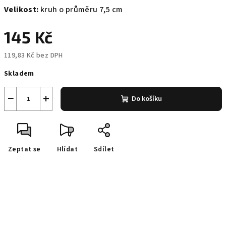
Velikost:
kruh o průměru 7,5 cm
145 Kč
119,83 Kč bez DPH
Měrná
Skladem
cena:
−
+
Do košíku
Zeptat se
Hlídat
Sdílet