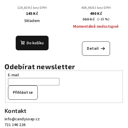
119,83 Kč bez DPH
404,96 Kč bez DPH
145 Kč
490 Kč
580 Kč
(–15 %)
Skladem
Momentálně nedostupné
Průměrné
hodnocení
Do košíku
produktu
Detail
je
5,0
z
Odebírat newsletter
5
E-mail
hvězdiček.
Přihlásit se
Z
Kontakt
á
info
@
candysoap.cz
p
721 146 226