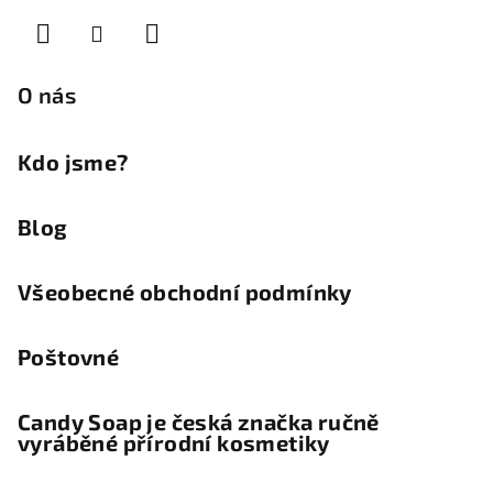
a
t
í
O nás
Kdo jsme?
Blog
Všeobecné obchodní podmínky
Poštovné
Candy Soap je česká značka ručně
vyráběné přírodní kosmetiky