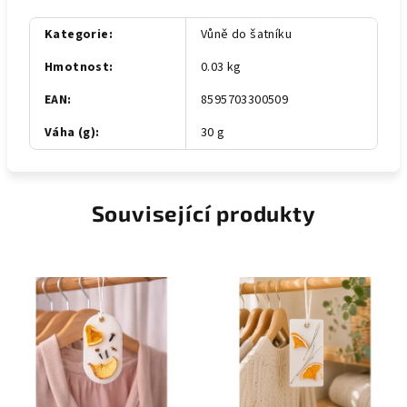
Kategorie
:
Vůně do šatníku
Hmotnost
:
0.03 kg
EAN
:
8595703300509
Váha (g)
:
30 g
Související produkty