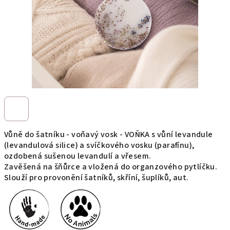
Vůně do šatníku - voňavý vosk - VOŇKA s vůní levandule
(levandulová silice) a svíčkového vosku (parafínu),
ozdobená sušenou levandulí a vřesem.
Zavěšená na šňůrce a vložená do organzového pytlíčku.
Slouží pro provonění šatníků, skříní, šuplíků, aut.