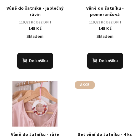
Vůně do šatníku - jablečný
Vůně do šatníku -
závin
pomerančová
119,83 Kč bez DPH
119,83 Kč bez DPH
145 Kč
145 Kč
Skladem
Skladem
Průměrné
hodnocení
produktu
Do košíku
Do košíku
je
5,0
z
5
AKCE
hvězdiček.
Vůně do šatníku - růže
Set vůní do šatníku - 4 ks