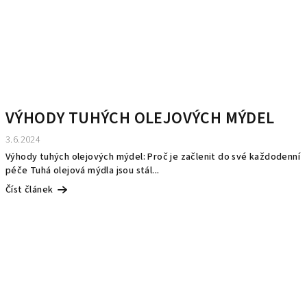
VÝHODY TUHÝCH OLEJOVÝCH MÝDEL
3.6.2024
Výhody tuhých olejových mýdel: Proč je začlenit do své každodenní
péče Tuhá olejová mýdla jsou stál...
Číst článek