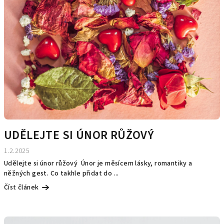
n
k
ů
UDĚLEJTE SI ÚNOR RŮŽOVÝ
1.2.2025
Udělejte si únor růžový Únor je měsícem lásky, romantiky a
něžných gest. Co takhle přidat do ...
Číst článek