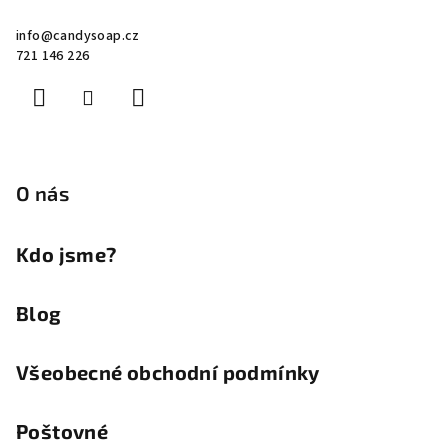
i
a
s
info
@
candysoap.cz
t
u
721 146 226
í
O nás
Kdo jsme?
Blog
Všeobecné obchodní podmínky
Poštovné