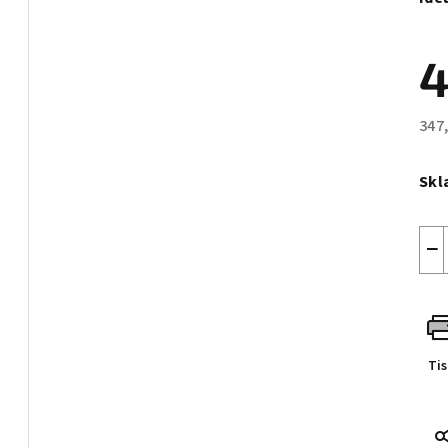
4
347
Měr
cen
Skl
−
Ti