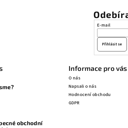
Odebír
E-mail
Přihlásit se
s
Informace pro vás
O nás
Napsali o nás
jsme?
Hodnocení obchodu
GDPR
becné obchodní