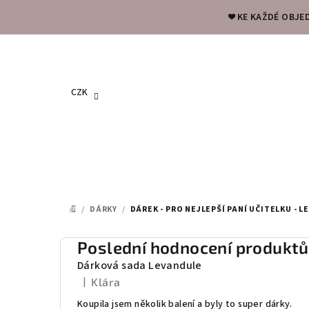
Přejít
❤️ KE KAŽDÉ OBJE
na
obsah
CZK
/
DÁRKY
/
DÁREK - PRO NEJLEPŠÍ PANÍ UČITELKU - 
DOMŮ
P
Poslední hodnocení produktů
Dárková sada Levandule
o
|
Klára
Hodnocení produktu je 5 z 5 hvězdiček.
s
Koupila jsem několik balení a byly to super dárky.