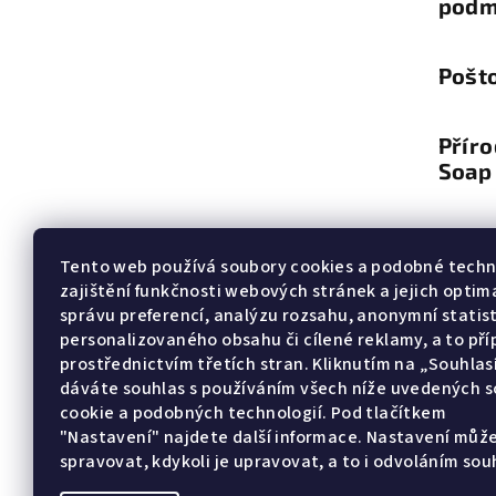
podm
Pošt
Přír
Soap
Facebook
Ins
Tento web používá soubory cookies a podobné techn
zajištění funkčnosti webových stránek a jejich optima
správu preferencí, analýzu rozsahu, anonymní statist
personalizovaného obsahu či cílené reklamy, a to př
prostřednictvím třetích stran. Kliknutím na „Souhla
dáváte souhlas s používáním všech níže uvedených 
cookie a podobných technologií. Pod tlačítkem
"Nastavení" najdete další informace. Nastavení můž
spravovat, kdykoli je upravovat, a to i odvoláním sou