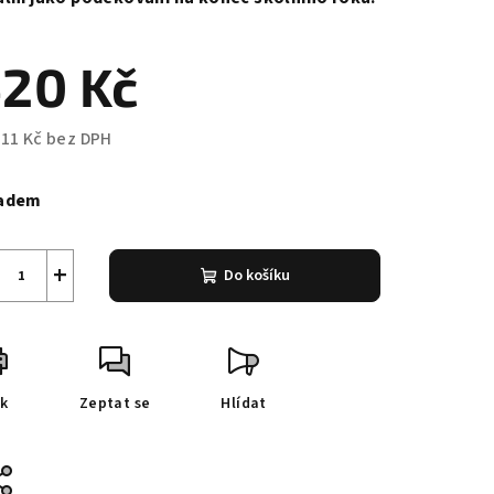
20 Kč
,11 Kč bez DPH
ná
a:
adem
+
Do košíku
sk
Zeptat se
Hlídat