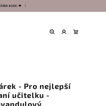
ÁREK BUDE. ❤️
Hledat
Přihlášení
Nákupní
košík
árek - Pro nejlepší
aní učitelku -
evandulový