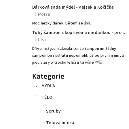
t
Dárková sada mýdel - Pejsek a Kočička
|
Petra
r
Hodnocení produktu je 5 z 5 hvězdiček.
Moc hezký dárek. Dětem se líbil.
a
Tuhý šampon s kopřivou a meduňkou - pro mastné vlasy
n
|
Lea
Hodnocení produktu je 5 z 5 hvězdiček.
Dříve než jsem zkusila tento šampon mi žádný
n
šampon bez sulfátu nepomohl, už po prvním umytí
í
jsou vlasy o trochu lehčí a ta vůně 🫶🏻
p
Kategorie
Přeskočit
kategorie
a
MÝDLA
n
TĚLO
e
Scruby
l
Tělová mléka