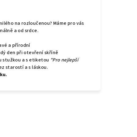
o milého na rozloučenou? Máme pro vás
inálně a od srdce.
vé a přírodní
dý den při otevření skříně
u stužkou a s etiketou
"Pro nejlepší
z starostí a s láskou.
ku.