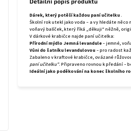
Detailní popis produktu
Dárek, který potěší každou paní učitelku
.
Školní rok utekl jako voda – a vy hledáte něc
voňavý balíček, který říká „děkuji“ něžně, orig
V dárkové krabičce najde paní učitelka:
Přírodní mýdlo Jemná levandule
– jemné, voňa
Vůni do šatníku levandulovou
– pro radost kaž
Zabaleno v kraftové krabičce, ovázané růžovo
paní učitelku"
. Připraveno rovnou k předání – be
Ideální jako poděkování na konec školního ro