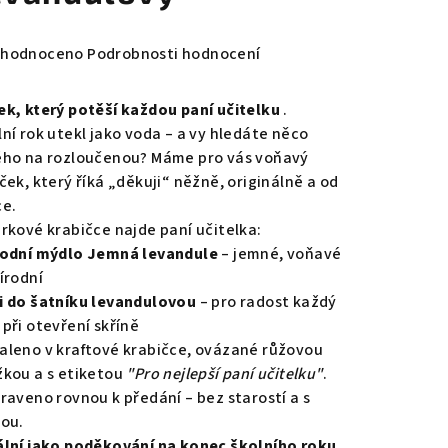
měrné
hodnoceno
Podrobnosti hodnocení
nocení
duktu
ek, který potěší každou paní učitelku
.
lní rok utekl jako voda – a vy hledáte něco
ého na rozloučenou? Máme pro vás voňavý
ček, který říká „děkuji“ něžně, originálně a od
ce.
zdiček.
árkové krabičce najde paní učitelka:
rodní mýdlo Jemná levandule
– jemné, voňavé
írodní
i do šatníku levandulovou
– pro radost každý
 při otevření skříně
aleno v kraftové krabičce, ovázané růžovou
žkou a s etiketou
"Pro nejlepší paní učitelku"
.
praveno rovnou k předání – bez starostí a s
kou.
ální jako poděkování na konec školního roku.