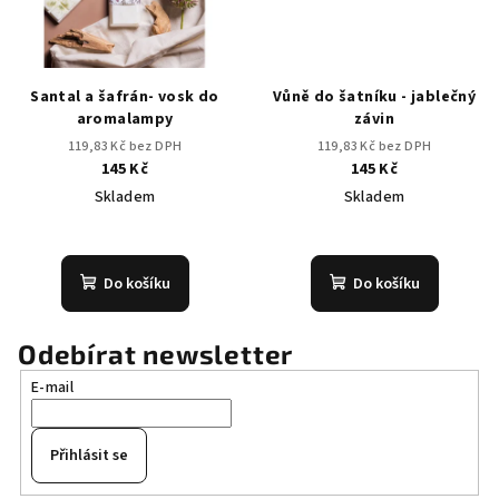
Santal a šafrán- vosk do
Vůně do šatníku - jablečný
aromalampy
závin
119,83 Kč bez DPH
119,83 Kč bez DPH
145 Kč
145 Kč
Skladem
Skladem
Průměrné
Průměrné
hodnocení
hodnocení
produktu
produktu
Do košíku
Do košíku
je
je
5,0
5,0
z
z
Odebírat newsletter
5
5
E-mail
hvězdiček.
hvězdiček.
Přihlásit se