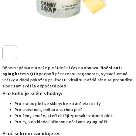
Během spánku má vaše pleť ideální čas na obnovu.
Noční anti-
aging krém s Q10
podpoří přirozenou regeneraci, vyhladí jemné
vrásky a dodá pokožce pružnost i vitalitu. Každé ráno se probudíte
s pocitem svěží a odpočaté pleti.
Pro koho je krém vhodný:
Pro zralou pleť se sklony ke ztrátě elasticity
Pro unavenou, mdlou a suchou pleť
Pro ženy i muže, kteří chtějí zpomalit stárnutí pleti
Pro ty, kdo hledají účinnou noční anti-aging péči
Proč si krém zamilujete: