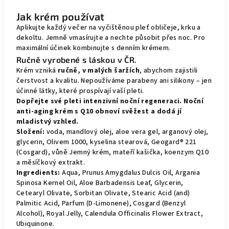
Jak krém používat
Aplikujte každý večer na vyčištěnou pleť obličeje, krku a
dekoltu. Jemně vmasírujte a nechte působit přes noc. Pro
maximální účinek kombinujte s denním krémem.
Ručně vyrobené s láskou v ČR.
Krém vzniká
ručně, v malých šaržích
, abychom zajistili
čerstvost a kvalitu.
Nepoužíváme parabeny ani silikony – jen
účinné látky, které prospívají vaší pleti.
Dopřejte své pleti intenzivní noční regeneraci. Noční
anti-aging krém s Q10 obnoví svěžest a dodá jí
mladistvý vzhled.
Složení:
voda, mandlový olej, aloe vera gel, arganový olej,
glycerin, Olivem 1000, kyselina stearová, Geogard® 221
(Cosgard), vůně Jemný krém, mateří kašička, koenzym Q10
a měsíčkový extrakt.
Ingredients:
Aqua, Prunus Amygdalus Dulcis Oil, Argania
Spinosa Kernel Oil, Aloe Barbadensis Leaf, Glycerin,
Cetearyl Olivate, Sorbitan Olivate, Stearic Acid (and)
Palmitic Acid, Parfum (D-Limonene), Cosgard (Benzyl
Alcohol), Royal Jelly, Calendula Officinalis Flower Extract,
Ubiquinone.