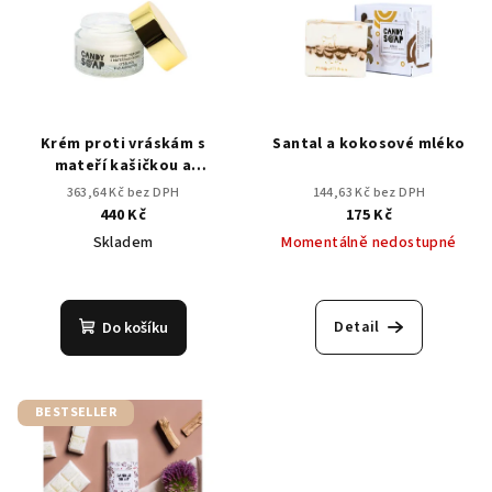
Krém proti vráskám s
Santal a kokosové mléko
mateří kašičkou a
kyselinou hyaluronovou
363,64 Kč bez DPH
144,63 Kč bez DPH
440 Kč
175 Kč
Skladem
Momentálně nedostupné
Průměrné
Průměrné
hodnocení
hodnocení
produktu
produktu
Detail
Do košíku
je
je
5,0
3,7
z
z
5
5
BESTSELLER
hvězdiček.
hvězdiček.