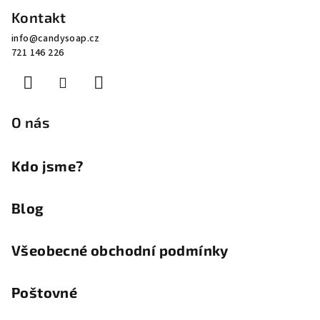
Z
Kontakt
á
info
@
candysoap.cz
p
721 146 226
a
t
í
O nás
Kdo jsme?
Blog
Všeobecné obchodní podmínky
Poštovné