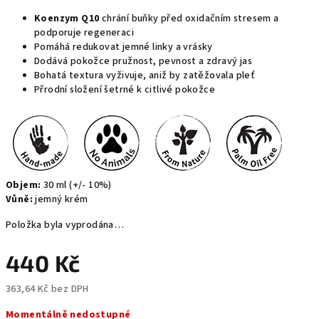
Koenzym Q10
chrání buňky před oxidačním stresem a
podporuje regeneraci
Pomáhá redukovat jemné linky a vrásky
Dodává pokožce pružnost, pevnost a zdravý jas
Bohatá textura vyživuje, aniž by zatěžovala pleť
Přrodní složení šetrné k citlivé pokožce
Objem:
30 ml (+/- 10%)
Vůně:
jemný krém
Položka byla vyprodána…
440 Kč
363,64 Kč bez DPH
Měrná
Momentálně nedostupné
cena: