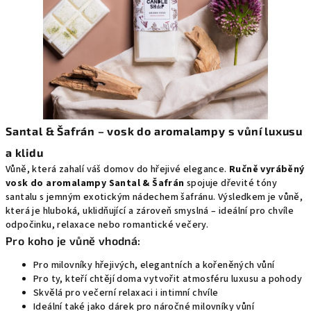
Santal & Šafrán – vosk do aromalampy s vůní luxusu
a klidu
Vůně, která zahalí váš domov do hřejivé elegance.
Ručně vyráběný
vosk do aromalampy Santal & Šafrán
spojuje dřevité tóny
santalu s jemným exotickým nádechem šafránu. Výsledkem je vůně,
která je hluboká, uklidňující a zároveň smyslná – ideální pro chvíle
odpočinku, relaxace nebo romantické večery.
Pro koho je vůně vhodná:
Pro milovníky hřejivých, elegantních a kořeněných vůní
Pro ty, kteří chtějí doma vytvořit atmosféru luxusu a pohody
Skvělá pro večerní relaxaci i intimní chvíle
Ideální také jako dárek pro náročné milovníky vůní