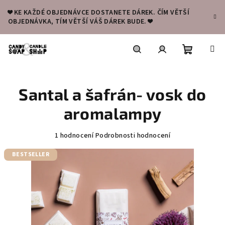
Přejít
❤️ KE KAŽDÉ OBJEDNÁVCE DOSTANETE DÁREK. ČÍM VĚTŠÍ
na
OBJEDNÁVKA, TÍM VĚTŠÍ VÁŠ DÁREK BUDE. ❤️
obsah
Nákupní
Hledat
Přihlášení
Santal a šafrán- vosk do
košík
aromalampy
Průměrné
1 hodnocení
Podrobnosti hodnocení
hodnocení
BESTSELLER
produktu
je
5,0
z
5
hvězdiček.