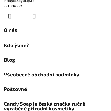
info
@
candysoap.cz
p
721 146 226
a
t
í
O nás
Kdo jsme?
Blog
Všeobecné obchodní podmínky
Poštovné
Candy Soap je česká značka ručně
vyráběné přírodní kosmetiky