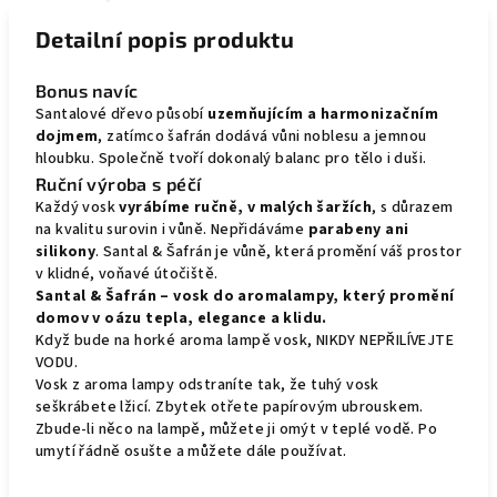
Detailní popis produktu
Bonus navíc
Santalové dřevo působí
uzemňujícím a harmonizačním
dojmem
, zatímco šafrán dodává vůni noblesu a jemnou
hloubku. Společně tvoří dokonalý balanc pro tělo i duši.
Ruční výroba s péčí
Každý vosk
vyrábíme ručně, v malých šaržích
, s důrazem
na kvalitu surovin i vůně. Nepřidáváme
parabeny ani
silikony
. Santal & Šafrán je vůně, která promění váš prostor
v klidné, voňavé útočiště.
Santal & Šafrán – vosk do aromalampy, který promění
domov v oázu tepla, elegance a klidu.
Když bude na horké aroma lampě vosk, NIKDY NEPŘILÍVEJTE
VODU.
Vosk z aroma lampy odstraníte tak, že tuhý vosk
seškrábete lžicí. Zbytek otřete papírovým ubrouskem.
Zbude-li něco na lampě, můžete ji omýt v teplé vodě. Po
umytí řádně osušte a můžete dále používat.