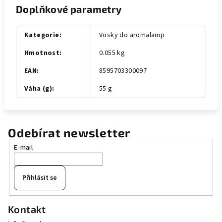
Doplňkové parametry
Kategorie
:
Vosky do aromalamp
Hmotnost
:
0.055 kg
EAN
:
8595703300097
Váha (g)
:
55 g
Odebírat newsletter
E-mail
Přihlásit se
Z
Kontakt
á