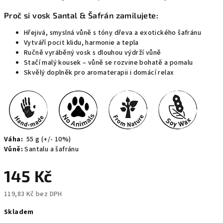
Proč si vosk Santal & Šafrán zamilujete:
Hřejivá, smyslná vůně s tóny dřeva a exotického šafránu
Vytváří pocit klidu, harmonie a tepla
Ručně vyráběný vosk s dlouhou výdrží vůně
Stačí malý kousek – vůně se rozvine bohatě a pomalu
Skvělý doplněk pro aromaterapii i domácí relax
Váha:
55 g (+/- 10%)
Vůně:
Santalu a šafránu
145 Kč
119,83 Kč bez DPH
Měrná
Skladem
cena: