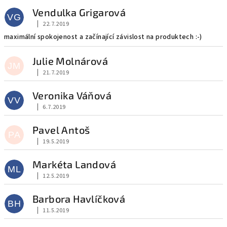
Vendulka Grigarová
VG
|
22.7.2019
Hodnocení obchodu je 5 z 5 hvězdiček.
maximální spokojenost a začínající závislost na produktech :-)
Julie Molnárová
JM
|
21.7.2019
Hodnocení obchodu je 5 z 5 hvězdiček.
Veronika Váňová
VV
|
6.7.2019
Hodnocení obchodu je 5 z 5 hvězdiček.
Pavel Antoš
PA
|
19.5.2019
Hodnocení obchodu je 5 z 5 hvězdiček.
Markéta Landová
ML
|
12.5.2019
Hodnocení obchodu je 5 z 5 hvězdiček.
Barbora Havlíčková
BH
|
11.5.2019
Hodnocení obchodu je 5 z 5 hvězdiček.