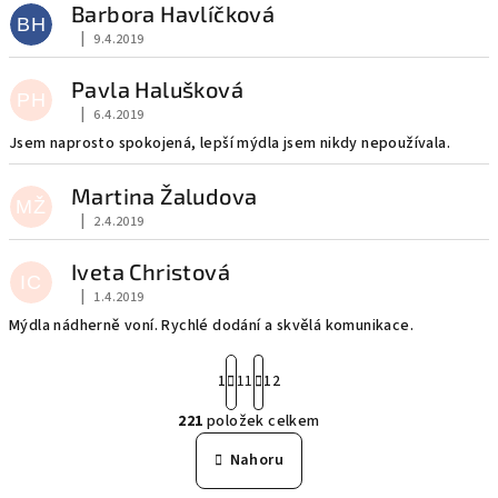
Barbora Havlíčková
BH
|
9.4.2019
Hodnocení obchodu je 5 z 5 hvězdiček.
Pavla Halušková
PH
|
6.4.2019
Hodnocení obchodu je 5 z 5 hvězdiček.
Jsem naprosto spokojená, lepší mýdla jsem nikdy nepoužívala.
Martina Žaludova
MŽ
|
2.4.2019
Hodnocení obchodu je 5 z 5 hvězdiček.
Iveta Christová
IC
|
1.4.2019
Hodnocení obchodu je 5 z 5 hvězdiček.
Mýdla nádherně voní. Rychlé dodání a skvělá komunikace.
S
1
11
12
t
r
221
položek celkem
á
O
n
v
Nahoru
k
l
o