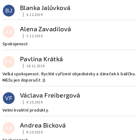
ý
Blanka Jalůvková
BJ
p
|
4.12.2019
Hodnocení obchodu je 5 z 5 hvězdiček.
i
Alena Zavadilová
s
AZ
|
3.12.2019
Hodnocení obchodu je 5 z 5 hvězdiček.
h
Spokojenost
o
d
Pavlína Krátká
PK
n
|
18.11.2019
Hodnocení obchodu je 5 z 5 hvězdiček.
Velká spokojenost. Rychlé vyřízení objednávky a dáreček k balíčku.
o
Můžu jen doporučit :))
c
e
Václava Freibergová
VF
n
|
9.10.2019
Hodnocení obchodu je 5 z 5 hvězdiček.
í
Velmi kvalitní produkty.
Andrea Bicková
AB
|
8.10.2019
Hodnocení obchodu je 5 z 5 hvězdiček.