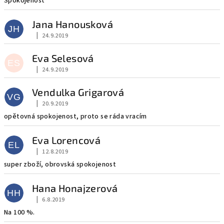
Spokojenost
Jana Hanousková
JH
|
24.9.2019
Hodnocení obchodu je 5 z 5 hvězdiček.
Eva Selesová
ES
|
24.9.2019
Hodnocení obchodu je 5 z 5 hvězdiček.
Vendulka Grigarová
VG
|
20.9.2019
Hodnocení obchodu je 5 z 5 hvězdiček.
opětovná spokojenost, proto se ráda vracím
Eva Lorencová
EL
|
12.8.2019
Hodnocení obchodu je 5 z 5 hvězdiček.
super zboží, obrovská spokojenost
Hana Honajzerová
HH
|
6.8.2019
Hodnocení obchodu je 5 z 5 hvězdiček.
Na 100 %.