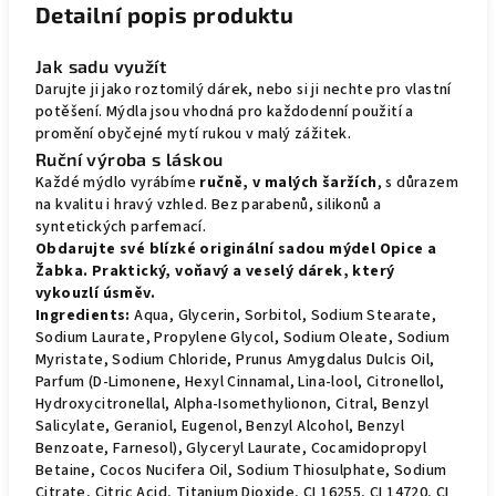
Detailní popis produktu
Jak sadu využít
Darujte ji jako roztomilý dárek, nebo si ji nechte pro vlastní
potěšení. Mýdla jsou vhodná pro každodenní použití a
promění obyčejné mytí rukou v malý zážitek.
Ruční výroba s láskou
Každé mýdlo vyrábíme
ručně, v malých šaržích
, s důrazem
na kvalitu i hravý vzhled. Bez parabenů, silikonů a
syntetických parfemací.
Obdarujte své blízké originální sadou mýdel Opice a
Žabka. Praktický, voňavý a veselý dárek, který
vykouzlí úsměv.
Ingredients:
Aqua, Glycerin, Sorbitol, Sodium Stearate,
Sodium Laurate, Propylene Glycol, Sodium Oleate, Sodium
Myristate, Sodium Chloride, Prunus Amygdalus Dulcis Oil,
Parfum (D-Limonene, Hexyl Cinnamal, Lina-lool, Citronellol,
Hydroxycitronellal, Alpha-Isomethylionon, Citral, Benzyl
Salicylate, Geraniol, Eugenol, Benzyl Alcohol, Benzyl
Benzoate, Farnesol), Glyceryl Laurate, Cocamidopropyl
Betaine, Cocos Nucifera Oil, Sodium Thiosulphate, Sodium
Citrate, Citric Acid, Titanium Dioxide, CI 16255, CI 14720, CI