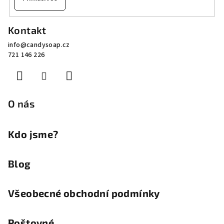
Z
Kontakt
á
info
@
candysoap.cz
p
721 146 226
a
t
í
O nás
Kdo jsme?
Blog
Všeobecné obchodní podmínky
Poštovné