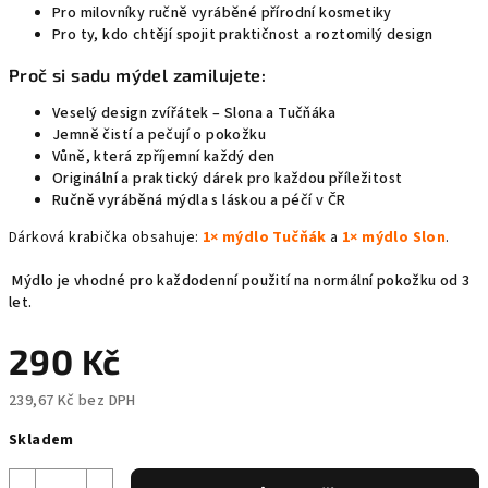
Pro milovníky ručně vyráběné přírodní kosmetiky
Pro ty, kdo chtějí spojit praktičnost a roztomilý design
Proč si sadu mýdel zamilujete:
Veselý design zvířátek – Slona a Tučňáka
Jemně čistí a pečují o pokožku
Vůně, která zpříjemní každý den
Originální a praktický dárek pro každou příležitost
Ručně vyráběná mýdla s láskou a péčí v ČR
Dárková krabička obsahuje:
1× mýdlo Tučňák
a
1× mýdlo Slon
.
Mýdlo je vhodné pro každodenní použití na normální pokožku od 3
let.
290 Kč
239,67 Kč bez DPH
Měrná
Skladem
cena: