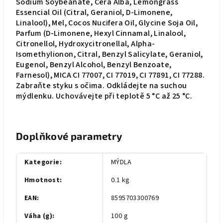
Sodium Soybeanate, Cera Alba, Lemongrass
Essencial Oil (Citral, Geraniol, D-Limonene,
Linalool), Mel, Cocos Nucifera Oil, Glycine Soja Oil,
Parfum (D-Limonene, Hexyl Cinnamal, Linalool,
Citronellol, Hydroxycitronellal, Alpha-
Isomethylionon, Citral, Benzyl Salicylate, Geraniol,
Eugenol, Benzyl Alcohol, Benzyl Benzoate,
Farnesol), MICA CI 77007, CI 77019, CI 77891, CI 77288.
Zabraňte styku s očima. Odkládejte na suchou
mýdlenku. Uchovávejte při teplotě 5 °C až 25 °C.
Doplňkové parametry
Kategorie
:
MÝDLA
Hmotnost
:
0.1 kg
EAN
:
8595703300769
Váha (g)
:
100 g