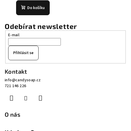
Do košíku
Odebírat newsletter
E-mail
Přihlásit se
Z
Kontakt
á
info
@
candysoap.cz
p
721 146 226
a
t
í
O nás