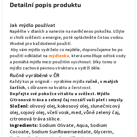
Detailní popis produktu
Jak mýdlo používat
Napěňte v dlaních a naneste na navlhčenou pokožku. Užijte
si chvíli svěžesti a energie, poté opláchněte čistou vodou.
Vhodné pro každodenní použití.
Aby vám mýdlo vydrželo co nejdéle, doporučujeme ho po
použití odkládat na
mýdlenku
,
která umožňuje odtok vody
a pomáhá mýdlu mezi použitím vyschnout. Díky tomu si
mýdlo zachová pevnou strukturu a vydrží déle.
Ručně vyráběné v ČR
Každý kus je originál – vyrábíme mýdla
ručně, v malých
šaržích
, s důrazem na kvalitu a čerstvost.
Dopřejte své pokožce vitalitu a svěžest. Mýdlo
Citronová tráva a zelený čaj rozzáří vaši pleť i smysly.
Složení:
olivový olej, kokosový olej, slunečnicový
olej, sojový olej, včelí vosk, med, vůně zelený čaj,
citronová tráva slilice.
Ingredients:
Sodium Olivate, Aqua, Sodium
Cocoate, Sodium Sunflowerseedate, Glycerin,