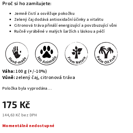
Proč si ho zamilujete:
Jemně čistí a osvěžuje pokožku
Zelený čaj dodává antioxidační účinky a vitalitu
Citronová tráva přináší energizující a povzbuzující vůni
Ručně vyráběné v malých šaržích s láskou a péčí
Váha:
100 g (+/-10%)
Vůně:
zelený čaj, citronová tráva
Položka byla vyprodána…
175 Kč
144,63 Kč bez DPH
Měrná
Momentálně nedostupné
cena: