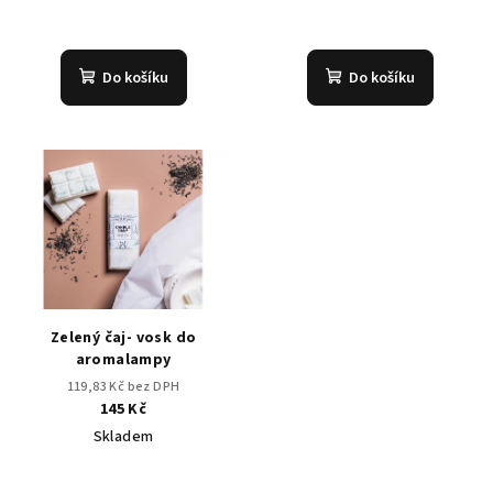
Průměrné
hodnocení
produktu
Do košíku
Do košíku
je
5,0
z
5
hvězdiček.
Zelený čaj- vosk do
aromalampy
119,83 Kč bez DPH
145 Kč
Skladem