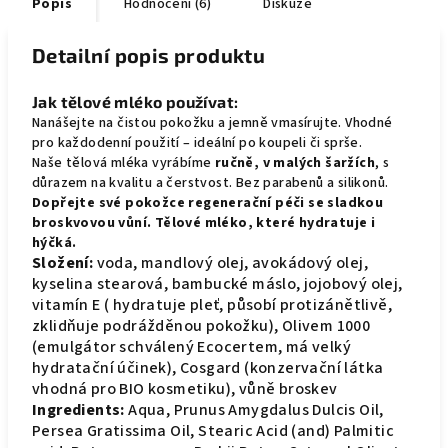
Popis
Hodnocení (6)
Diskuze
Detailní popis produktu
Jak tělové mléko používat:
Nanášejte na čistou pokožku a jemně vmasírujte. Vhodné
pro každodenní použití – ideální po koupeli či sprše.
Naše tělová mléka vyrábíme
ručně, v malých šaržích
, s
důrazem na kvalitu a čerstvost. Bez parabenů a silikonů.
Dopřejte své pokožce regenerační péči se sladkou
broskvovou vůní. Tělové mléko, které hydratuje i
hýčká.
Složení:
voda, mandlový olej, avokádový olej,
kyselina stearová, bambucké máslo, jojobový olej,
vitamín E ( hydratuje pleť, působí protizánětlivě,
zklidňuje podrážděnou pokožku), Olivem 1000
(emulgátor schválený Ecocertem, má velký
hydratační účinek), Cosgard (konzervační látka
vhodná pro BIO kosmetiku), vůně broskev
Ingredients:
Aqua, Prunus Amygdalus Dulcis Oil,
Persea Gratissima Oil, Stearic Acid (and) Palmitic