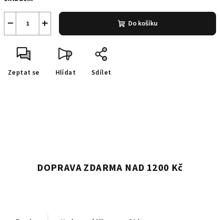
cena:
−
+
Do košíku
Zeptat se
Hlídat
Sdílet
DOPRAVA ZDARMA NAD 1200 Kč