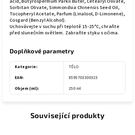
acid, Butyrospermum Parkii Buter, Cetearyl Olivate,
Sorbitan Olivate, Simmondsia Chinensis Seed Oil,
Tocopheryl Acetate, Parfum (Linalool, D-Limonene),
Cosgard (Benzyl Alcohol).
Uchovávejte v suchu při teplotě 15-25°C, chraňte
před slunečním světlem. Zabraňte styku s očima.
Doplňkové parametry
Kategorie
:
TĚLO
EAN
:
8595703300325
Objem (ml)
:
250 ml
Související produkty