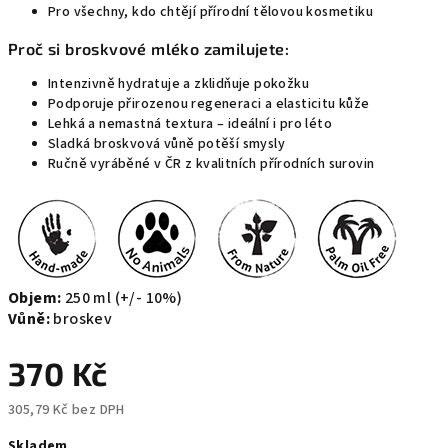
Pro všechny, kdo chtějí přírodní tělovou kosmetiku
Proč si broskvové mléko zamilujete:
Intenzivně hydratuje a zklidňuje pokožku
Podporuje přirozenou regeneraci a elasticitu kůže
Lehká a nemastná textura – ideální i pro léto
Sladká broskvová vůně potěší smysly
Ručně vyráběné v ČR z kvalitních přírodních surovin
Objem:
250 ml (+/- 10%)
Vůně:
broskev
370 Kč
305,79 Kč bez DPH
Měrná
Skladem