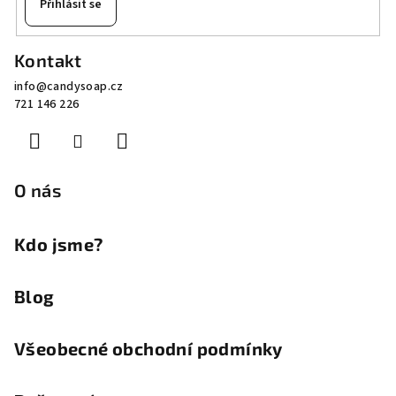
Přihlásit se
Z
Kontakt
á
info
@
candysoap.cz
p
721 146 226
a
t
í
O nás
Kdo jsme?
Blog
Všeobecné obchodní podmínky