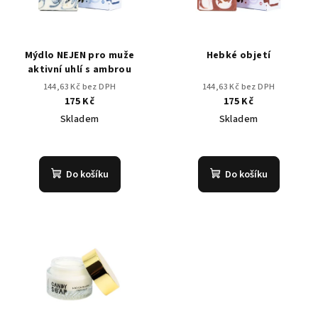
Mýdlo NEJEN pro muže
Hebké objetí
aktivní uhlí s ambrou
144,63 Kč bez DPH
144,63 Kč bez DPH
175 Kč
175 Kč
Skladem
Skladem
Průměrné
Průměrné
hodnocení
hodnocení
produktu
produktu
Do košíku
Do košíku
je
je
5,0
4,4
z
z
5
5
hvězdiček.
hvězdiček.