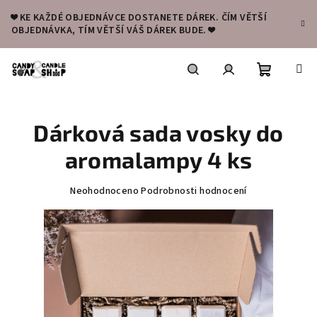
Přejít
❤️ KE KAŽDÉ OBJEDNÁVCE DOSTANETE DÁREK. ČÍM VĚTŠÍ
na
OBJEDNÁVKA, TÍM VĚTŠÍ VÁŠ DÁREK BUDE. ❤️
obsah
Nákupní
Hledat
Přihlášení
Dárková sada vosky do
košík
aromalampy 4 ks
Průměrné
Neohodnoceno
Podrobnosti hodnocení
hodnocení
produktu
je
0,0
z
5
hvězdiček.