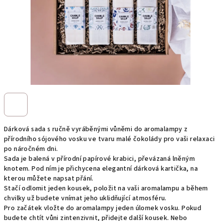
Dárková sada s r
učně vyráběnými vůněmi do aromalampy z
přírodního sójového vosku ve tvaru malé čokolády pro vaši relaxaci
po náročném dni.
Sada je balená v přírodní papírové krabici, převázaná lněným
knotem. Pod ním je přichycena elegantní dárková kartička, na
kterou můžete napsat přání.
Stačí odlomit jeden kousek, položit na vaši aromalampu a během
chvilky už budete vnímat jeho uklidňující atmosféru.
Pro začátek vložte do aromalampy jeden úlomek vosku. Pokud
budete chtít vůni zintenzivnit, přidejte další kousek. Nebo