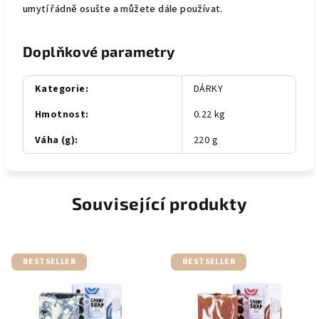
umytí řádně osušte a můžete dále používat.
Doplňkové parametry
Kategorie
:
DÁRKY
Hmotnost
:
0.22 kg
Váha (g)
:
220 g
Související produkty
BESTSELLER
BESTSELLER