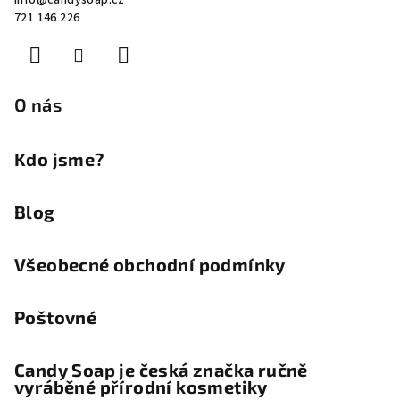
info
@
candysoap.cz
p
721 146 226
a
t
í
O nás
Kdo jsme?
Blog
Všeobecné obchodní podmínky
Poštovné
Candy Soap je česká značka ručně
vyráběné přírodní kosmetiky