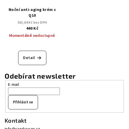
Noční anti-aging krém s
Q10
363,64 Kč bez DPH
440 Kč
Momentálně nedostupné
Průměrné
hodnocení
produktu
Detail
je
5,0
z
Odebírat newsletter
5
E-mail
hvězdiček.
Přihlásit se
Z
Kontakt
á