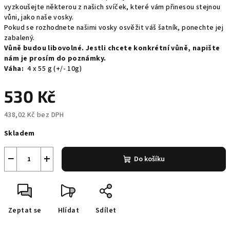
vyzkoušejte některou z našich svíček, které vám přinesou stejnou
vůni, jako naše vosky.
Pokud se rozhodnete našimi vosky osvěžit váš šatník, ponechte jej
zabalený.
Vůně budou libovolné. Jestli chcete konkrétní vůně, napište
nám je prosím do poznámky.
Váha:
4 x 55 g (+/- 10g)
530 Kč
438,02 Kč bez DPH
Měrná
Skladem
cena:
−
+
Do košíku
Zeptat se
Hlídat
Sdílet